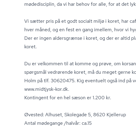
mødedisciplin, da vi har behov for alle, for at det l
Vi sætter pris på et godt socialt miljø i koret, har c
hver måned, og en fest en gang imellem, hvor vi h
Der er ingen aldersgrænse i koret, og der er altid pl
koret.
Du er velkommen til at komme og prøve, om korsang
spørgsmål vedrørende koret, må du meget gerne ko
Holm på tlf. 30620475. Kig eventuelt også ind på 
www.midtjysk-kor.dk.
Kontingent for en hel sæson er 1.200 kr.
Øvested: Alhuset, Skolegade 5, 8620 Kjellerup
Antal mødegange /halvår: ca.15