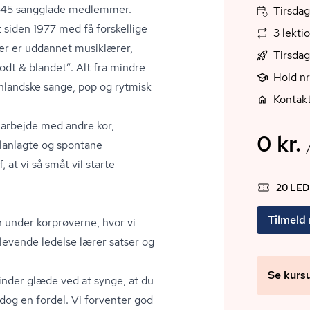
. 45 sangglade medlemmer.
Tirsdag
t siden 1977 med få forskellige
3 lekti
der er uddannet musiklærer,
Tirsdag
godt & blandet”. Alt fra mindre
Hold n
nlandske sange, pop og rytmisk
Kontakt
arbejde med andre kor,
0 kr.
lanlagte og spontane
at vi så småt vil starte
20 LE
Tilmeld
 under korprøverne, hvor vi
levende ledelse lærer satser og
Se kurs
inder glæde ved at synge, at du
dog en fordel. Vi forventer god