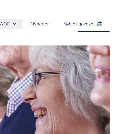
 AOF
Nyheder
Køb et gavekort
0 kr.
Tilmeld nu
/person