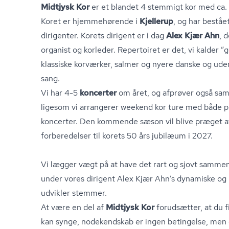
Midtjysk Kor
er et blandet 4 stemmigt kor med ca
Koret er hjemmehørende i
Kjellerup
, og har beståe
dirigenter. Korets dirigent er i dag
Alex Kjær Ahn
, 
organist og korleder. Repertoiret er det, vi kalder ”
klassiske korværker, salmer og nyere danske og ude
sang.
Vi har 4-5
koncerter
om året, og afprøver også sam
ligesom vi arrangerer weekend kor ture med både p
koncerter. Den kommende sæson vil blive præget af, 
forberedelser til korets 50 års jubilæum i 2027.
Vi lægger vægt på at have det rart og sjovt sammen
under vores dirigent Alex Kjær Ahn’s dynamiske og 
udvikler stemmer.
At være en del af
Midtjysk Kor
forudsætter, at du f
kan synge, nodekendskab er ingen betingelse, men 