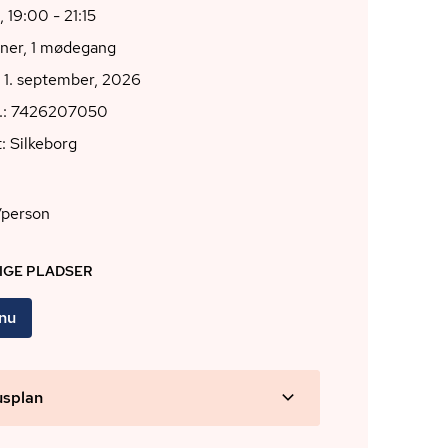
, 19:00 - 21:15
oner, 1 mødegang
 1. september, 2026
r.: 7426207050
: Silkeborg
/person
DIGE PLADSER
 nu
usplan