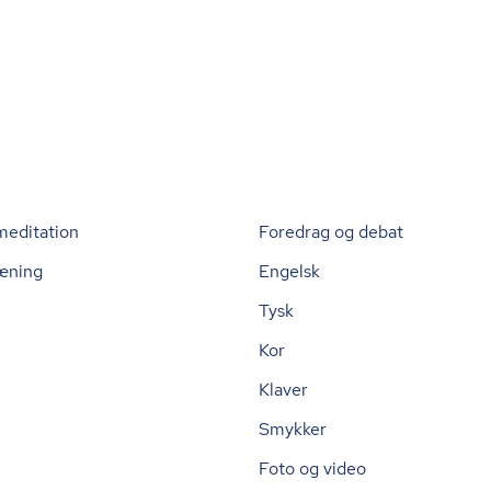
meditation
Foredrag og debat
æning
Engelsk
Tysk
Kor
Klaver
Smykker
Foto og video