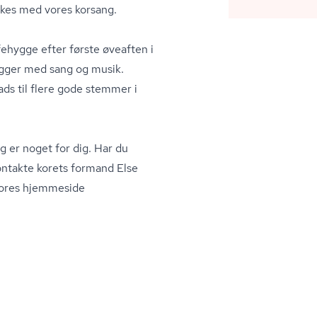
ykkes med vores korsang.
afehygge efter første øveaften i
ygger med sang og musik.
ads til flere gode stemmer i
 er noget for dig. Har du
ntakte korets formand Else
vores hjemmeside