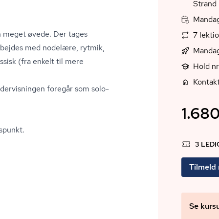
Strand
Mandag,
den meget øvede. Der tages
7 lekti
arbejdes med nodelære, rytmik,
Mandag
sisk (fra enkelt til mere
Hold n
Kontakt
Undervisningen foregår som so­lo­
1.680
s­punkt.
3 LED
Tilmeld
Se kurs