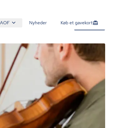
 AOF
Nyheder
Køb et gavekort
1.680 kr.
Tilmeld nu
/person