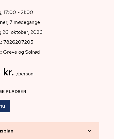
 17:00 - 21:00
oner, 7 mødegange
 26. oktober, 2026
r.: 7826207205
: Greve og Solrød
 kr.
/person
IGE PLADSER
 nu
usplan