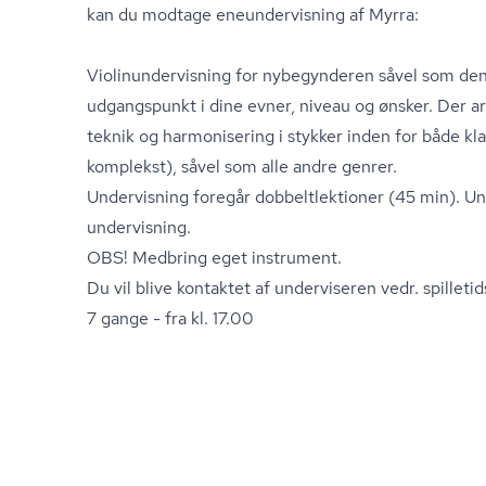
kan du modtage ene­un­der­vis­ning af Myrra:
Vi­o­li­nun­der­vis­ning for nybegynderen såvel som 
udgangspunkt i dine evner, niveau og ønsker. Der 
teknik og harmonisering i stykker inden for både klas
komplekst), såvel som alle andre genrer.
Undervisning foregår dob­belt­lek­tio­ner (45 min). 
un­der­vis­ning.
OBS! Medbring eget instrument.
Du vil blive kontaktet af underviseren vedr. spil­le­tid
7 gange - fra kl. 17.00