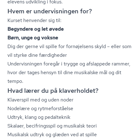
elevens udvikling i fokus.
Hvem er undervisningen for?
Kurset henvender sig til:
Begyndere og let øvede
Børn, unge og voksne
Dig der gerne vil spille for fornøjelsens skyld – eller som
vil styrke dine færdigheder
Undervisningen foregår i trygge og afslappede rammer,
hvor der tages hensyn til dine musikalske mål og dit
tempo.
Hvad lærer du på klaverholdet?
Klaverspil med og uden noder
Nodelære og ryt­me­for­stå­el­se
Udtryk, klang og pedalteknik
Skalaer, becifringsspil og musikalsk teori
Musikalsk udtryk og glæden ved at spille