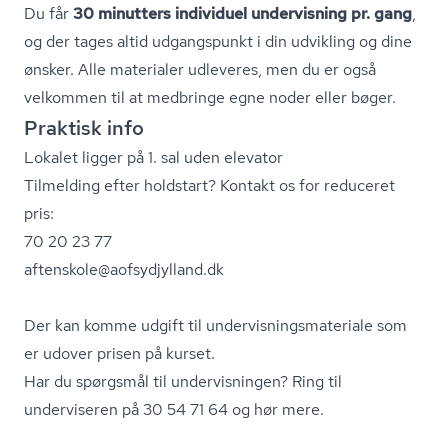
Du får
30 minutters individuel undervisning pr. gang
,
og der tages altid udgangspunkt i din udvikling og dine
ønsker. Alle materialer udleveres, men du er også
velkommen til at medbringe egne noder eller bøger.
Praktisk info
Lokalet ligger på 1. sal uden elevator
Tilmelding efter holdstart? Kontakt os for reduceret
pris:
70 20 23 77
aftenskole@aofsydjylland.dk
Der kan komme udgift til un­der­vis­nings­ma­te­ri­a­le som
er udover prisen på kurset.
Har du spørgsmål til undervisningen? Ring til
underviseren på 30 54 71 64 og hør mere.