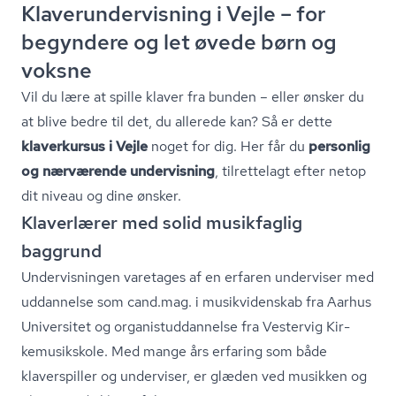
Kla­ver­un­der­vis­ning i Vejle – for
begyndere og let øvede børn og
voksne
Vil du lære at spille klaver fra bunden – eller ønsker du
at blive bedre til det, du allerede kan? Så er dette
klaverkursus i Vejle
noget for dig. Her får du
personlig
og nærværende undervisning
, tilrettelagt efter netop
dit niveau og dine ønsker.
Klaverlærer med solid musikfaglig
baggrund
Undervisningen varetages af en erfaren underviser med
uddannelse som cand.mag. i musikvidenskab fra Aarhus
Universitet og or­ga­ni­stud­dan­nel­se fra Vestervig Kir­
kemu­siks­ko­le. Med mange års erfaring som både
klaverspiller og underviser, er glæden ved musikken og