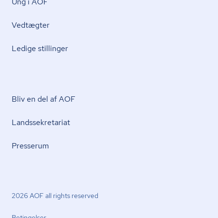
Ung i AOF
Vedtægter
Ledige stillinger
Bliv en del af AOF
Lands­se­kre­ta­ri­at
Presserum
2026 AOF all rights reserved
Betingelser