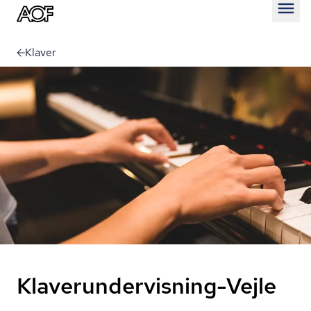
Åben
Klaver
Klaverundervisning-Vejle