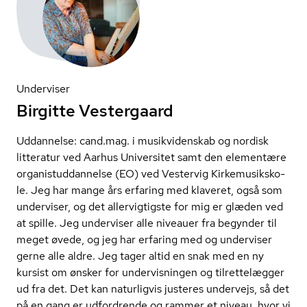
Underviser
Birgitte Vestergaard
Uddannelse: cand.mag. i musikvidenskab og nordisk
litteratur ved Aarhus Universitet samt den elementære
or­ga­ni­stud­dan­nel­se (EO) ved Vestervig Kir­kemu­siks­ko­
le. Jeg har mange års erfaring med klaveret, også som
underviser, og det allervigtigste for mig er glæden ved
at spille. Jeg underviser alle niveauer fra begynder til
meget øvede, og jeg har erfaring med og underviser
gerne alle aldre. Jeg tager altid en snak med en ny
kursist om ønsker for undervisningen og tilrettelægger
ud fra det. Det kan naturligvis justeres undervejs, så det
på en gang er udfordrende og rammer et niveau, hvor vi