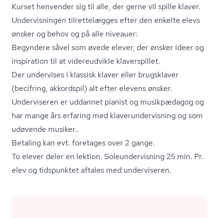
Kurset henvender sig til alle, der gerne vil spille klaver.
Undervisningen tilrettelægges efter den enkelte elevs
ønsker og behov og på alle niveauer:
Begyndere såvel som øvede elever, der ønsker ideer og
inspiration til at videreudvikle klaverspillet.
Der undervises i klassisk klaver eller brugsklaver
(becifring, akkordspil) alt efter elevens ønsker.
Underviseren er uddannet pianist og musikpædagog og
har mange års erfaring med kla­ver­un­der­vis­ning og som
udøvende musiker..
Betaling kan evt. foretages over 2 gange.
To elever deler en lektion. Sole­un­der­vis­ning 25 min. Pr.
elev og tidspunktet aftales med underviseren.