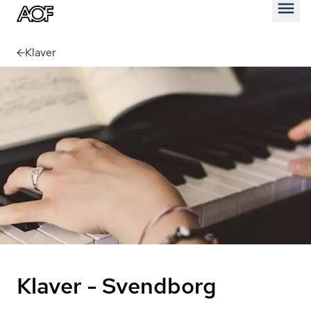
Åben
Klaver
Klaver - Svendborg