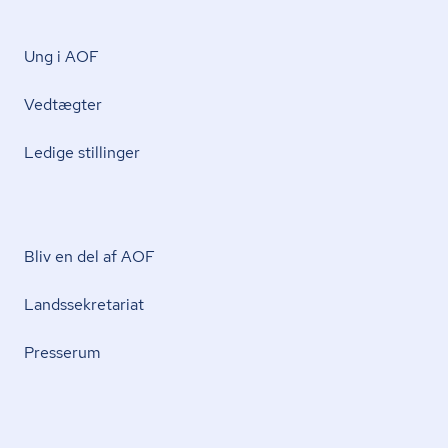
Ung i AOF
Vedtægter
Ledige stillinger
Bliv en del af AOF
Lands­se­kre­ta­ri­at
Presserum