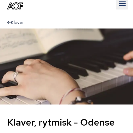
Åben
Klaver
Klaver, rytmisk - Odense