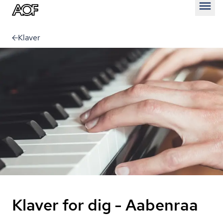
Åben
Klaver
Klaver for dig - Aabenraa