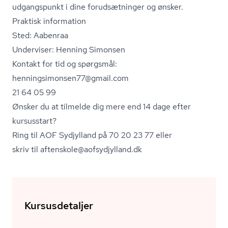
udgangspunkt i dine forudsætninger og ønsker.
Praktisk information
Sted: Aabenraa
Underviser: Henning Simonsen
Kontakt for tid og spørgsmål:
hen­nings­i­mon­sen77@gmail.com
21 64 05 99
Ønsker du at tilmelde dig mere end 14 dage efter
kursusstart?
Ring til AOF Sydjylland på 70 20 23 77 eller
skriv til aftenskole@aofsydjylland.dk
Kursusdetaljer