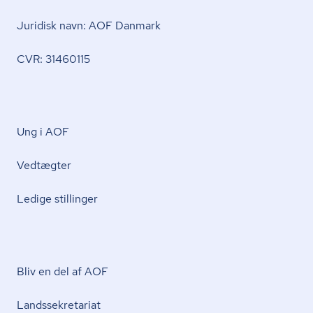
Juridisk navn: AOF Danmark
CVR: 31460115
Ung i AOF
Vedtægter
Ledige stillinger
Bliv en del af AOF
Lands­se­kre­ta­ri­at