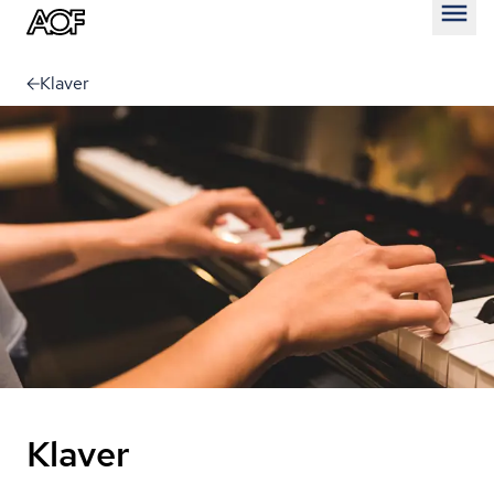
Åben
Klaver
Klaver