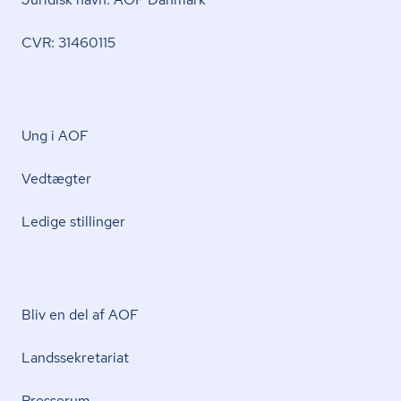
CVR: 31460115
Ung i AOF
Vedtægter
Ledige stillinger
Bliv en del af AOF
Lands­se­kre­ta­ri­at
Presserum