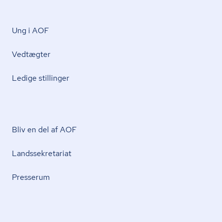
Ung i AOF
Vedtægter
Ledige stillinger
Bliv en del af AOF
Lands­se­kre­ta­ri­at
Presserum