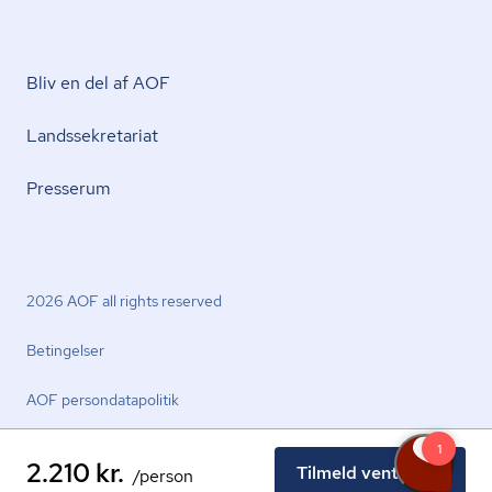
Bliv en del af AOF
Lands­se­kre­ta­ri­at
Presserum
2026 AOF all rights reserved
Betingelser
AOF per­son­da­ta­po­li­tik
2.210 kr.
Tilmeld venteliste
/person
facebook.com
youtube.com
linkedin.com
instagram.com