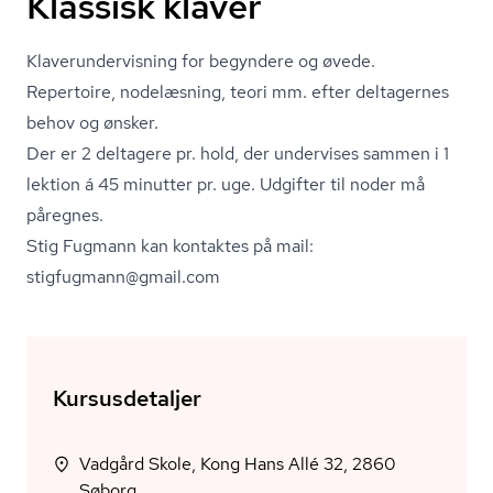
Klassisk klaver
Kla­ver­un­der­vis­ning for begyndere og øvede.
Repertoire, nodelæsning, teori mm. efter deltagernes
behov og ønsker.
Der er 2 deltagere pr. hold, der undervises sammen i 1
lektion á 45 minutter pr. uge. Udgifter til noder må
påregnes.
Stig Fugmann kan kontaktes på mail:
stigfugmann@gmail.com
Kursusdetaljer
Vadgård Skole, Kong Hans Allé 32, 2860
Søborg