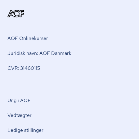
AOF Onlinekurser
Juridisk navn: AOF Danmark
CVR: 31460115
Ung i AOF
Vedtægter
Ledige stillinger