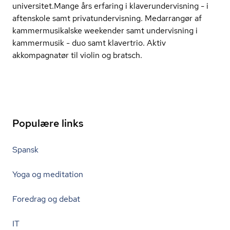
universitet.Mange års erfaring i kla­ver­un­der­vis­ning - i
aftenskole samt pri­va­tun­der­vis­ning. Medarrangør af
kam­mer­mu­si­kal­ske weekender samt undervisning i
kammermusik - duo samt klavertrio. Aktiv
akkompagnatør til violin og bratsch.
Populære links
Spansk
Yoga og meditation
Foredrag og debat
IT