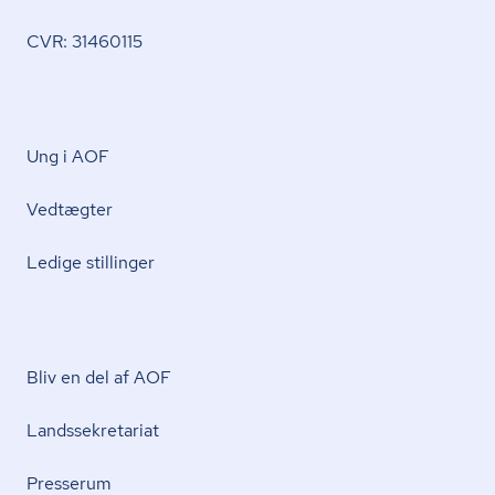
CVR: 31460115
Ung i AOF
Vedtægter
Ledige stillinger
Bliv en del af AOF
Lands­se­kre­ta­ri­at
Presserum