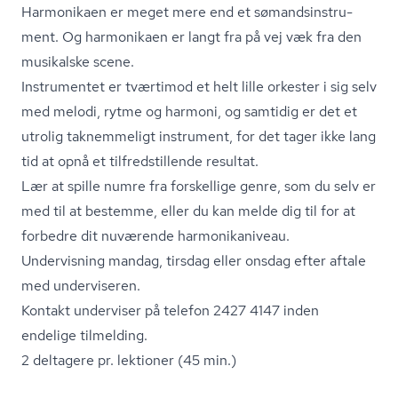
Harmonikaen er meget mere end et sø­mand­s­in­stru­
ment. Og harmonikaen er langt fra på vej væk fra den
musikalske scene.
Instrumentet er tværtimod et helt lille orkester i sig selv
med melodi, rytme og harmoni, og samtidig er det et
utrolig taknemmeligt instrument, for det tager ikke lang
tid at opnå et til­fredstil­len­de resultat.
Lær at spille numre fra forskellige genre, som du selv er
med til at bestemme, eller du kan melde dig til for at
forbedre dit nuværende har­moni­ka­ni­veau.
Undervisning mandag, tirsdag eller onsdag efter aftale
med underviseren.
Kontakt underviser på telefon 2427 4147 inden
endelige tilmelding.
2 deltagere pr. lektioner (45 min.)