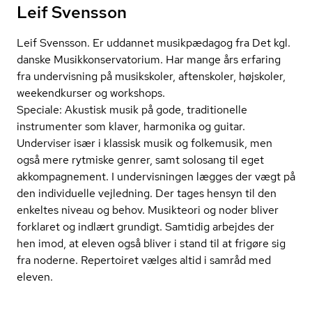
Leif Svensson
Leif Svensson. Er uddannet musikpædagog fra Det kgl.
danske Mu­sik­kon­ser­va­to­ri­um. Har mange års erfaring
fra undervisning på musikskoler, aftenskoler, højskoler,
weekendkurser og workshops.
Speciale: Akustisk musik på gode, traditionelle
instrumenter som klaver, harmonika og guitar.
Underviser især i klassisk musik og folkemusik, men
også mere rytmiske genrer, samt solosang til eget
akkompagnement. I undervisningen lægges der vægt på
den individuelle vejledning. Der tages hensyn til den
enkeltes niveau og behov. Musikteori og noder bliver
forklaret og indlært grundigt. Samtidig arbejdes der
hen imod, at eleven også bliver i stand til at frigøre sig
fra noderne. Repertoiret vælges altid i samråd med
eleven.