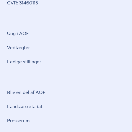
CVR: 31460115
Ung i AOF
Vedtægter
Ledige stillinger
Bliv en del af AOF
Lands­se­kre­ta­ri­at
Presserum