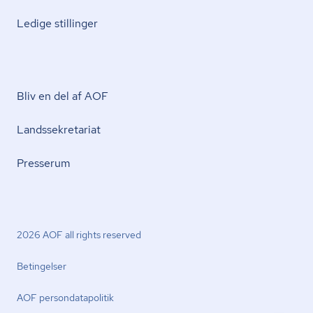
Ledige stillinger
Bliv en del af AOF
Lands­se­kre­ta­ri­at
Presserum
2026 AOF all rights reserved
Betingelser
AOF per­son­da­ta­po­li­tik