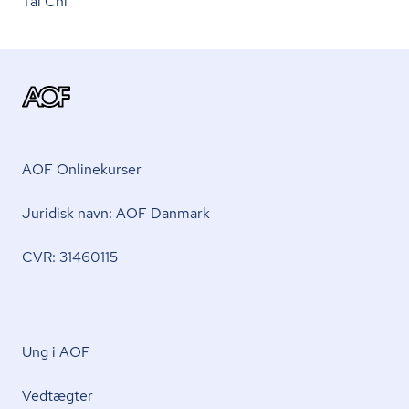
Tai Chi
AOF Onlinekurser
Juridisk navn: AOF Danmark
CVR: 31460115
Ung i AOF
Vedtægter