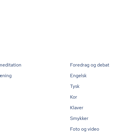
meditation
Foredrag og debat
æning
Engelsk
Tysk
Kor
Klaver
Smykker
Foto og video