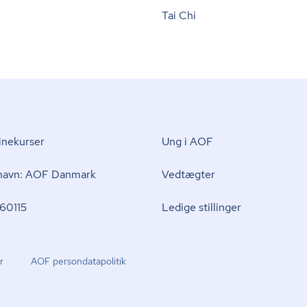
Tai Chi
nekurser
Ung i AOF
 navn: AOF Danmark
Vedtægter
60115
Ledige stillinger
r
AOF per­son­da­ta­po­li­tik