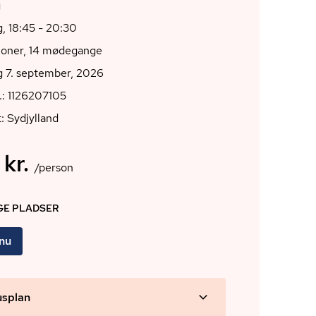
g
, 18:45 - 20:30
ioner, 14 mødegange
 7. september, 2026
.: 1126207105
: Sydjylland
 kr.
/person
IGE PLADSER
 nu
usplan