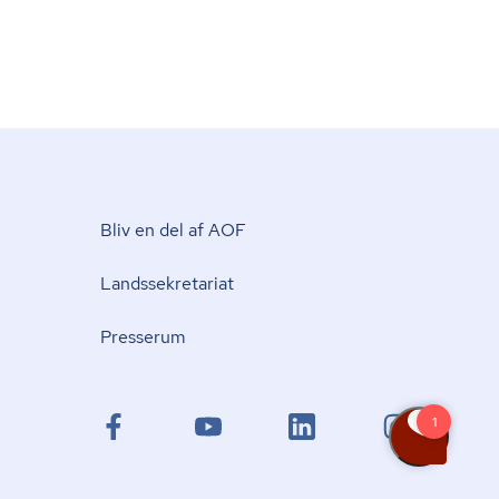
Bliv en del af AOF
Lands­se­kre­ta­ri­at
Presserum
facebook.com
youtube.com
linkedin.com
instagram.com