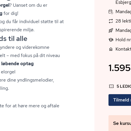
Esbjer
orgel
? Uanset om du er
Mandag
g
for dig!
28 lekt
 du får individuel støtte til at
spirerende miljø.
Mandag
 til alle
Hold nr
gyndere og viderekomne
Kontakt
elt – med fokus på dit niveau
–
løbende optag
1.595
 elorgel
e dine ynd­lings­me­lo­di­er,
5 LED
ling.
Tilmeld
te for at høre mere og aftale
Se kurs