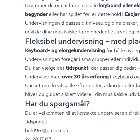
Drømmer du om at lære at spille
keyboard eller el
begynder
eller har spillet før, er dette hold i
Esbjer
Undervisningen tilpasses dit niveau og dine ønsker, og
udvikle dine musikalske færdigheder i et trygt og in
Fleksibel undervisning – med plads
Keyboard- og el­or­ge­lun­der­vis­ning
for både nybe
Undervisningen foregår i små grupper eller individu
Du kan vælge det
tidspunkt
, der passer dig bedst 
Underviser med
over 30 års erfaring
i keyboard og
Uanset om du vil spille efter noder, akkorder eller lær
bliver du guidet sikkert videre i din musikalske udvik
Har du spørgsmål?
Du er velkommen til at kontakte underviseren direk
tidspunkt:
boh1961@gmail.com
24 28 17 07