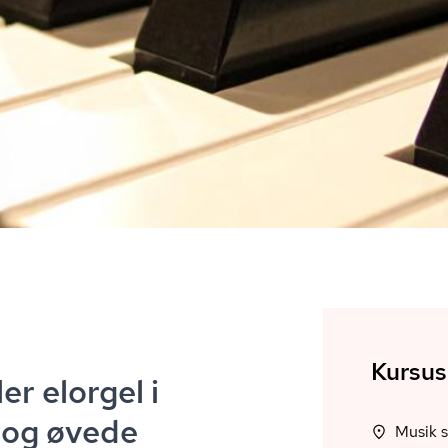
Kursus
er elorgel i
 og øvede
Musik 