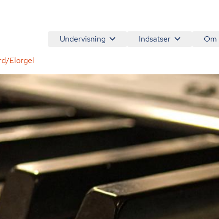
Undervisning
Indsatser
Om
d/Elorgel