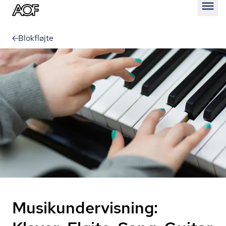
Åben
Blokfløjte
Musikundervisning: