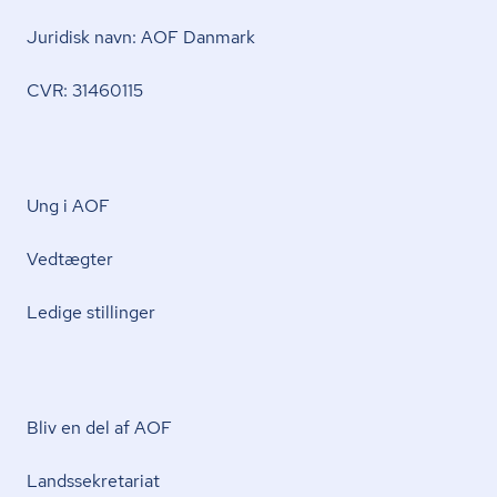
Juridisk navn: AOF Danmark
CVR: 31460115
Ung i AOF
Vedtægter
Ledige stillinger
Bliv en del af AOF
Lands­se­kre­ta­ri­at