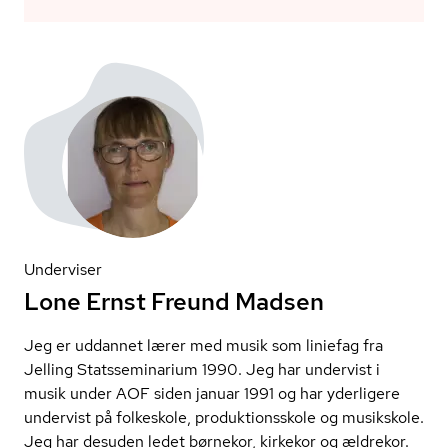
Underviser
Lone Ernst Freund Madsen
Jeg er uddannet lærer med musik som liniefag fra
Jelling Stats­se­mi­na­ri­um 1990. Jeg har undervist i
musik under AOF siden januar 1991 og har yderligere
undervist på folkeskole, pro­duk­tions­sko­le og musikskole.
Jeg har desuden ledet børnekor, kirkekor og ældrekor.