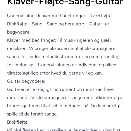
Klaver-Fløjte-Sang-Guitar
Undervisning i klaver med becifringer - Tværfløjte -
Blokfløjte - Sang - Sang og hørelære - Guitar for
begyndere
Klaver med becifringer: Få musik i sjælen og sjæl i
musikken. Vi bruger akkorderne til at akkompagnere
sang eller andre me­lo­di­in­stru­men­ter og som grundlag
for melodispil. Undervisningen er individuel og bliver
tilrettelagt lige efter hvad du gerne vil og kan.
Guitar begyndere:
Guitaren er et dejligt instrument du nemt kan have
med rundt. Vi akkompagnerer sange med akkorder og vi
bruger guitaren til at spille melodier på. Du kan hurtigt
spille til de første sange.
Blokfløjte:
På blokfløjten kan du spille alle de melodier du har lyst