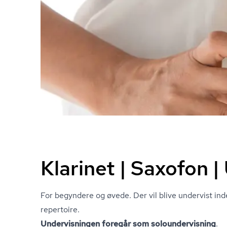
Klarinet | Saxofon |
For begyndere og øvede. Der vil blive undervist in
repertoire.
Undervisningen foregår som so­lo­un­der­vis­ning
.