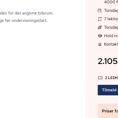
4
Torsdag
 inden for det angivne tidsrum.
7 lekti
e før un­der­vis­nings­start.
Torsda
Hold n
Kontakt
2.105
2 LED
Tilmeld
Priser f