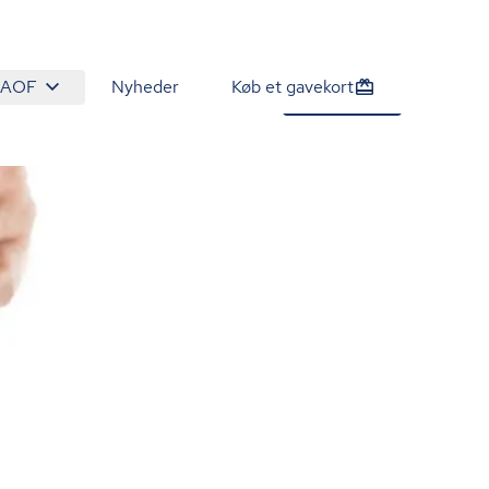
 AOF
Nyheder
Køb et gavekort
2.105 kr.
Tilmeld nu
/person