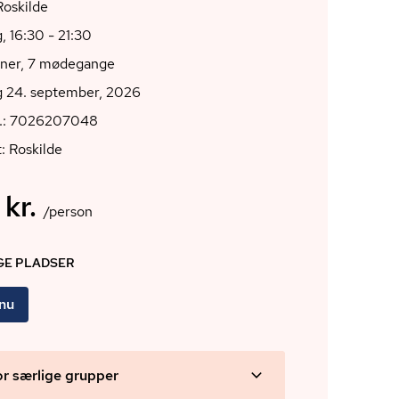
000 Roskilde
, 16:30 - 21:30
oner, 7 mødegange
g 24. september, 2026
r.: 7026207048
: Roskilde
 kr.
/person
IGE PLADSER
 nu
or særlige grupper