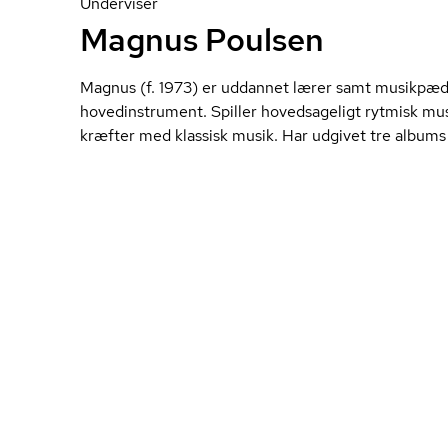
Underviser
Magnus Poulsen
Magnus (f. 1973) er uddannet lærer samt musikp
ho­ve­d­in­stru­ment. Spiller hovedsageligt rytmisk m
kræfter med klassisk musik. Har udgivet tre albums 