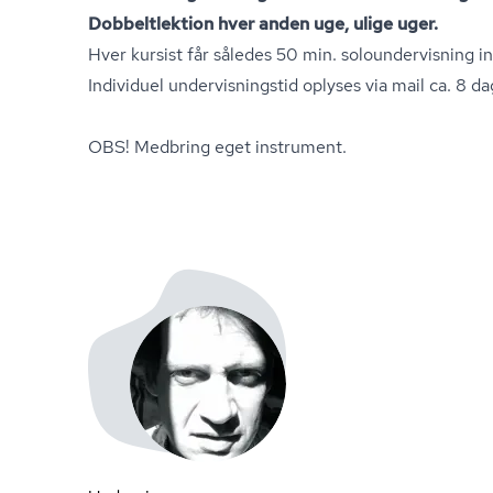
Dobbeltlektion hver anden uge, ulige uger.
Hver kursist får således 50 min. so­lo­un­der­vis­ning
Individuel un­der­vis­nings­tid oplyses via mail ca. 8 dag
OBS! Medbring eget instrument.