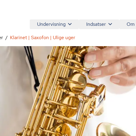
Undervisning
Indsatser
Om
er
Klarinet | Saxofon | Ulige uger