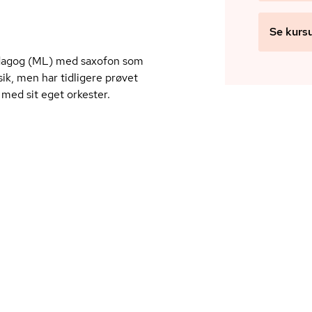
Se kurs
ædagog (ML) med saxofon som
usik, men har tidligere prøvet
med sit eget orkester.