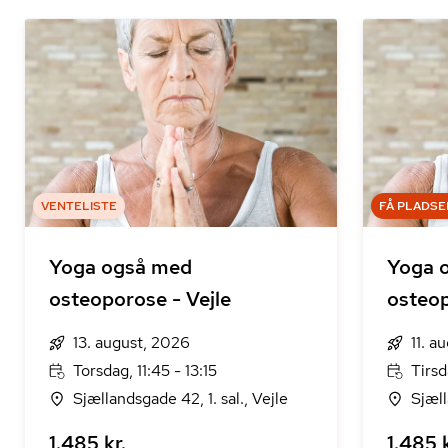
VENTELISTE
FÅ PLADSE
Yoga også med
Yoga 
osteoporose - Vejle
osteop
13. august, 2026
11. a
Torsdag, 11:45 - 13:15
Tirsd
Sjællandsgade 42, 1. sal., Vejle
Sjæll
1.485 kr.
1.485 k