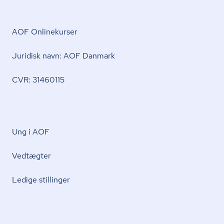
AOF Onlinekurser
Juridisk navn: AOF Danmark
CVR: 31460115
Ung i AOF
Vedtægter
Ledige stillinger