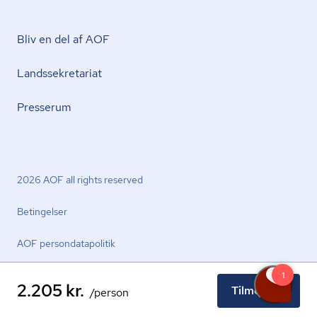
Bliv en del af AOF
Lands­se­kre­ta­ri­at
Presserum
2026 AOF all rights reserved
Betingelser
AOF per­son­da­ta­po­li­tik
2.205 kr.
Tilmeld nu
/person
facebook.com
youtube.com
linkedin.com
instagram.com