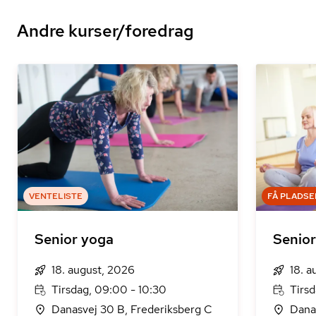
Andre kurser/foredrag
VENTELISTE
FÅ PLADSE
Senior yoga
Senio
18. august, 2026
18. a
Tirsdag, 09:00 - 10:30
Tirsd
Danasvej 30 B, Frederiksberg C
Dana