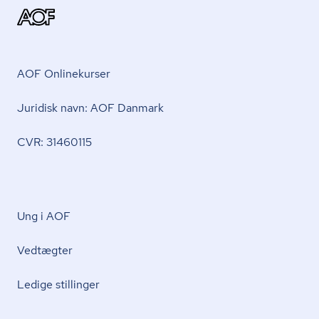
AOF Onlinekurser
Juridisk navn: AOF Danmark
CVR: 31460115
Ung i AOF
Vedtægter
Ledige stillinger