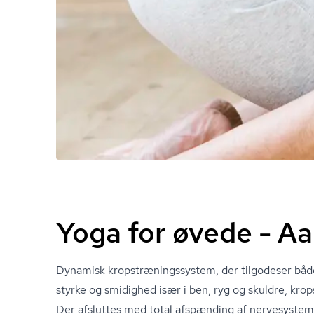
Yoga for øvede - A
Dynamisk kro­p­stræ­nings­sy­stem, der tilgodeser b
styrke og smidighed især i ben, ryg og skuldre, krops
Der afsluttes med total afspænding af nervesystem