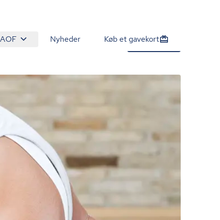
 AOF
Nyheder
Køb et gavekort
1.885 kr.
Tilmeld nu
/person