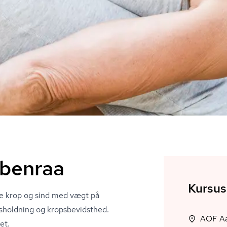
abenraa
Kursus
åde krop og sind med vægt på
holdning og kro­ps­be­vidst­hed.
et.