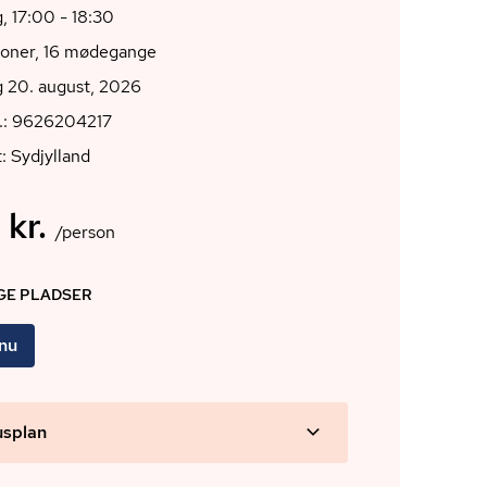
, 17:00 - 18:30
ioner, 16 mødegange
 20. august, 2026
r.: 9626204217
: Sydjylland
 kr.
/person
IGE PLADSER
 nu
usplan