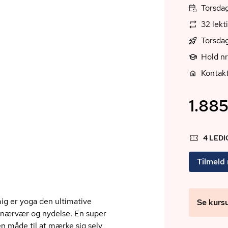
Torsdag
32 lekt
Torsdag
Hold n
Kontakt
1.885
4 LED
Tilmeld
ig er yoga den ultimative
Se kurs
i nærvær og nydelse. En super
en måde til at mærke sig selv,