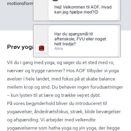
motionsform for sindet og kroppen.
Prøv yoga for begyndere med AOF
Vil du i gang med yoga, og søger du et sted med ro,
nærvær og trygge rammer? Hos AOF tilbyder vi yoga
øvelser i hele landet, med fokus på at skabe balance
mellem krop og sind. Du behøver ingen forudsætninger
– kun lysten til at lære og trække vejret dybt.
På vores begynderhold bliver du introduceret til
yogaøvelser, åndedrætsfokus, stræk, blide bevægelser
og afspænding. Vi arbejder med velkendte
yogaøvelserne som hatha yoga og yin yoga, der begge