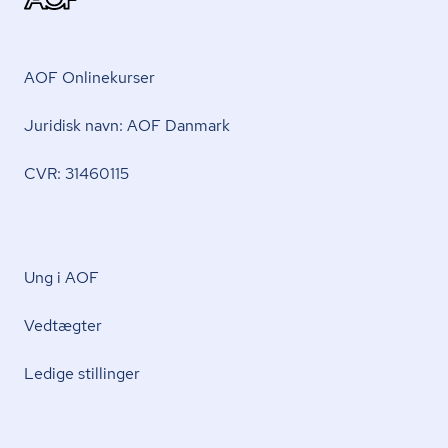
AOF Onlinekurser
Juridisk navn: AOF Danmark
CVR: 31460115
Ung i AOF
Vedtægter
Ledige stillinger