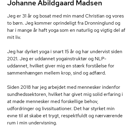
Johanne Abildgaard Madsen
Jeg er 31 år og bosat med min mand Christian og vores
to børn. Jeg kommer oprindeligt fra Dronninglund og
har i mange år haft yoga som en naturlig og vigtig del af
mit liv.
Jeg har dyrket yoga i snart 15 år og har undervist siden
2021. Jeg er uddannet yogainstruktør og NLP-
uddannet, hvilket giver mig en stærk forståelse for
sammenhængen mellem krop, sind og adfærd.
Siden 2018 har jeg arbejdet med mennesker indenfor
sund­heds­sek­to­ren, hvilket har givet mig solid erfaring i
at møde mennesker med forskellige behov,
udfordringer og livs­si­tu­a­tio­ner. Det har styrket min
evne til at skabe et trygt, respektfuldt og nærværende
rum i min undervisning.