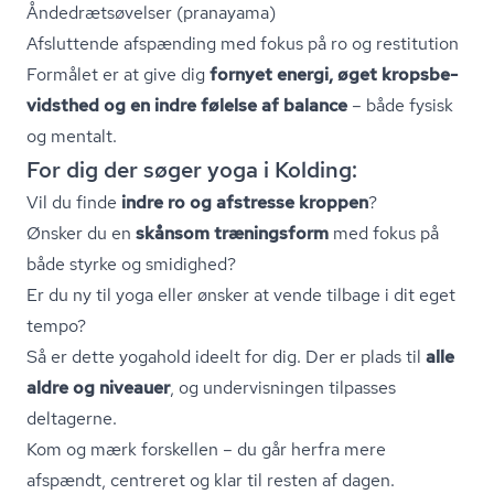
Ån­de­drætsø­vel­ser (pranayama)
Afsluttende afspænding med fokus på ro og restitution
Formålet er at give dig
fornyet energi, øget kro­ps­be­
vidst­hed og en indre følelse af balance
– både fysisk
og mentalt.
For dig der søger yoga i Kolding:
Vil du finde
indre ro og afstresse kroppen
?
Ønsker du en
skånsom træningsform
med fokus på
både styrke og smidighed?
Er du ny til yoga eller ønsker at vende tilbage i dit eget
tempo?
Så er dette yogahold ideelt for dig. Der er plads til
alle
aldre og niveauer
, og undervisningen tilpasses
deltagerne.
Kom og mærk forskellen – du går herfra mere
afspændt, centreret og klar til resten af dagen.