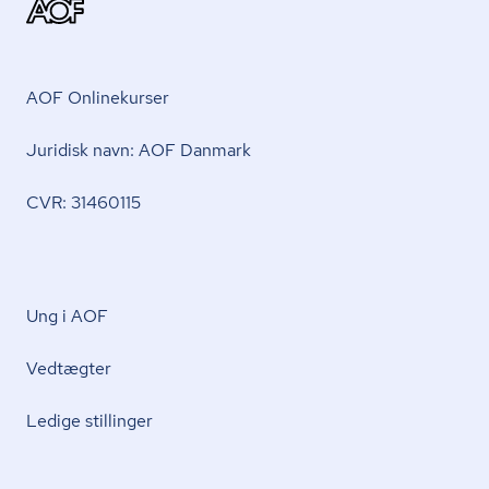
AOF Onlinekurser
Juridisk navn: AOF Danmark
CVR: 31460115
Ung i AOF
Vedtægter
Ledige stillinger