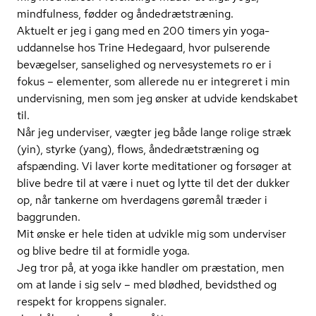
mindfulness, fødder og ån­de­dræt­stræ­ning.
Aktuelt er jeg i gang med en 200 timers yin yoga-
uddannelse hos Trine Hedegaard, hvor pulserende
bevægelser, sanselighed og nervesystemets ro er i
fokus – elementer, som allerede nu er integreret i min
undervisning, men som jeg ønsker at udvide kendskabet
til.
Når jeg underviser, vægter jeg både lange rolige stræk
(yin), styrke (yang), flows, ån­de­dræt­stræ­ning og
afspænding. Vi laver korte meditationer og forsøger at
blive bedre til at være i nuet og lytte til det der dukker
op, når tankerne om hverdagens gøremål træder i
baggrunden.
Mit ønske er hele tiden at udvikle mig som underviser
og blive bedre til at formidle yoga.
Jeg tror på, at yoga ikke handler om præstation, men
om at lande i sig selv – med blødhed, bevidsthed og
respekt for kroppens signaler.