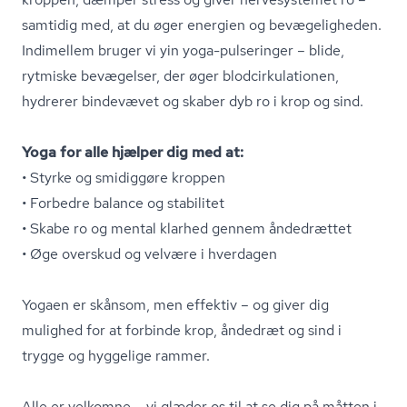
samtidig med, at du øger energien og bevægeligheden.
Indimellem bruger vi yin yoga-pulseringer – blide,
rytmiske bevægelser, der øger blodcir­ku­la­tio­nen,
hydrerer bindevævet og skaber dyb ro i krop og sind.
Yoga for alle hjælper dig med at:
• Styrke og smidiggøre kroppen
• Forbedre balance og stabilitet
• Skabe ro og mental klarhed gennem åndedrættet
• Øge overskud og velvære i hverdagen
Yogaen er skånsom, men effektiv – og giver dig
mulighed for at forbinde krop, åndedræt og sind i
trygge og hyggelige rammer.
Alle er velkomne – vi glæder os til at se dig på måtten i