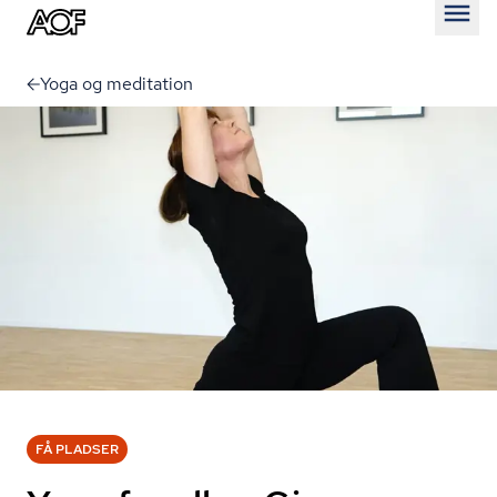
Åben
Yoga og meditation
FÅ PLADSER