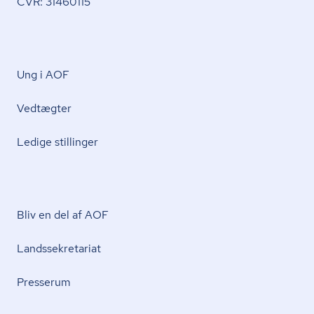
CVR: 31460115
Ung i AOF
Vedtægter
Ledige stillinger
Bliv en del af AOF
Lands­se­kre­ta­ri­at
Presserum