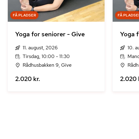
FÅ PLADSER
FÅ PLADSE
Yoga for seniorer - Give
Yoga f
11. august, 2026
10. 
Tirsdag, 10:00 - 11:30
Mand
Rådhusbakken 9, Give
Rådh
2.020 kr.
2.020 