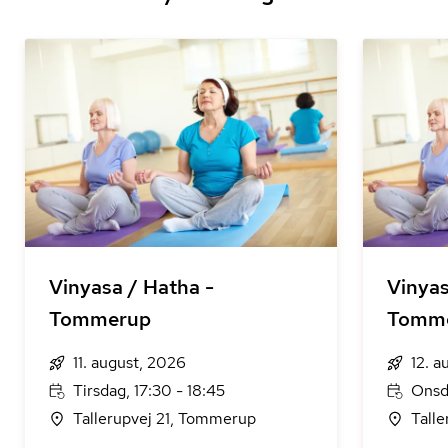
Vinyasa / Hatha -
Vinyas
Tommerup
Tomm
11. august, 2026
12. a
Tirsdag, 17:30 - 18:45
Onsda
Tallerupvej 21, Tommerup
Tall