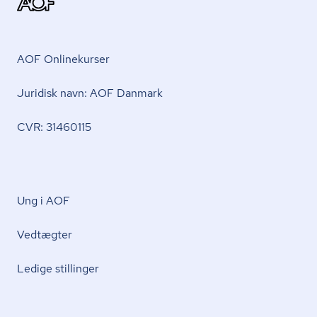
AOF Onlinekurser
Juridisk navn: AOF Danmark
CVR: 31460115
Ung i AOF
Vedtægter
Ledige stillinger