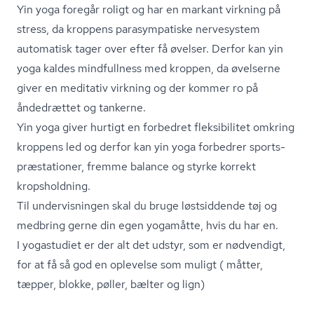
Yin yoga foregår roligt og har en markant virkning på
stress, da kroppens parasympatiske nervesystem
automatisk tager over efter få øvelser. Derfor kan yin
yoga kaldes mindfullness med kroppen, da øvelserne
giver en meditativ virkning og der kommer ro på
åndedrættet og tankerne.
Yin yoga giver hurtigt en forbedret fleksibilitet omkring
kroppens led og derfor kan yin yoga forbedrer sport­s­
præ­sta­tio­ner, fremme balance og styrke korrekt
kropsholdning.
Til undervisningen skal du bruge løstsiddende tøj og
medbring gerne din egen yogamåtte, hvis du har en.
I yogastudiet er der alt det udstyr, som er nødvendigt,
for at få så god en oplevelse som muligt ( måtter,
tæpper, blokke, pøller, bælter og lign)