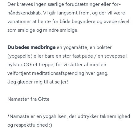
Der kræves ingen særlige forudsætninger eller for­
hånd­skend­skab. Vi går langsomt frem, og der vil være
variationer at hente for både begyndere og øvede såvel
som smidige og mindre smidige.
Du bedes medbringe
en yogamåtte, en bolster
(yogapølle) eller bare en stor fast pude / en sovepose i
hylster OG et tæppe, for vi slutter af med en
velfortjent me­di­ta­tions­af­spæn­ding hver gang.
Jeg glæder mig til at se jer!
Namaste* fra Gitte
*Namaste er en yogahilsen, der udtrykker taknemlighed
og respektfuldhed :)