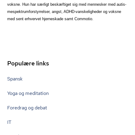
voksne. Hun har særligt beskæftiget sig med mennesker med au­tis­
mespek­trum­for­styr­rel­ser, angst, ADHD-vanskeligheder og voksne
med sent erhvervet hjerneskade samt Commotio.
Populære links
Spansk
Yoga og meditation
Foredrag og debat
IT