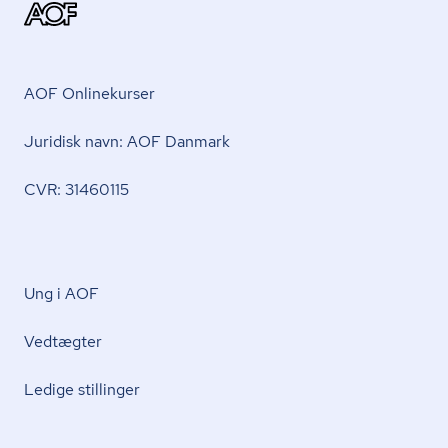
AOF Onlinekurser
Juridisk navn: AOF Danmark
CVR: 31460115
Ung i AOF
Vedtægter
Ledige stillinger