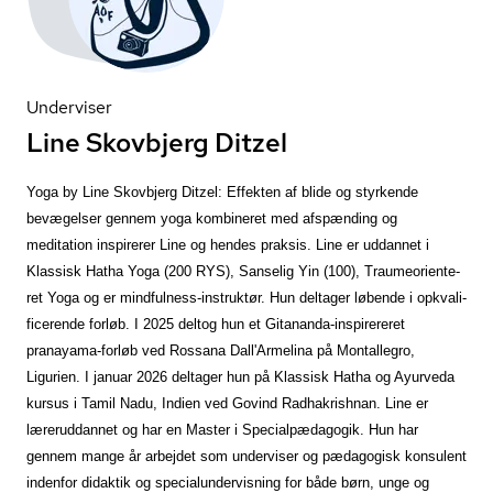
Underviser
Line Skovbjerg Ditzel
Yoga by Line Skovbjerg Ditzel: Effekten af blide og styrkende
bevægelser gennem yoga kombineret med afspænding og
meditation inspirerer Line og hendes praksis. Line er uddannet i
Klassisk Hatha Yoga (200 RYS), Sanselig Yin (100), Trau­me­o­ri­en­te­
ret Yoga og er mindfulness-instruktør. Hun deltager løbende i opkva­li­
fi­ce­ren­de forløb. I 2025 deltog hun et Gitananda-inspirereret
pranayama-forløb ved Rossana Dall'Armelina på Montallegro,
Ligurien. I januar 2026 deltager hun på Klassisk Hatha og Ayurveda
kursus i Tamil Nadu, Indien ved Govind Radhakrishnan. Line er
læreruddannet og har en Master i Spe­ci­al­pæ­da­go­gik. Hun har
gennem mange år arbejdet som underviser og pædagogisk konsulent
indenfor didaktik og spe­ci­a­lun­der­vis­ning for både børn, unge og