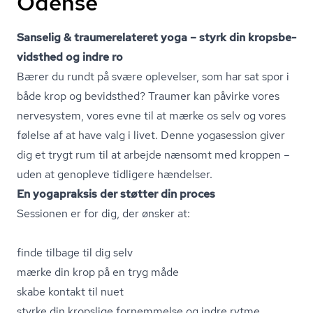
Odense
Sanselig & trau­me­re­la­te­ret yoga – styrk din kro­ps­be­
vidst­hed og indre ro
Bærer du rundt på svære oplevelser, som har sat spor i
både krop og bevidsthed? Traumer kan påvirke vores
nervesystem, vores evne til at mærke os selv og vores
følelse af at have valg i livet. Denne yogasession giver
dig et trygt rum til at arbejde nænsomt med kroppen –
uden at genopleve tidligere hændelser.
En yogapraksis der støtter din proces
Sessionen er for dig, der ønsker at:
finde tilbage til dig selv
mærke din krop på en tryg måde
skabe kontakt til nuet
styrke din kropslige fornemmelse og indre rytme