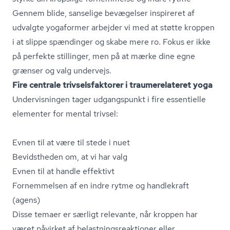
Gennem blide, sanselige bevægelser inspireret af
udvalgte yogaformer arbejder vi med at støtte kroppen
i at slippe spændinger og skabe mere ro. Fokus er ikke
på perfekte stillinger, men på at mærke dine egne
grænser og valg undervejs.
Fire centrale triv­sels­fak­to­rer i trau­me­re­la­te­ret yoga
Undervisningen tager udgangspunkt i fire essentielle
elementer for mental trivsel:
Evnen til at være til stede i nuet
Bevidstheden om, at vi har valg
Evnen til at handle effektivt
Fornemmelsen af en indre rytme og handlekraft
(agens)
Disse temaer er særligt relevante, når kroppen har
været påvirket af be­last­nings­re­ak­tio­ner eller