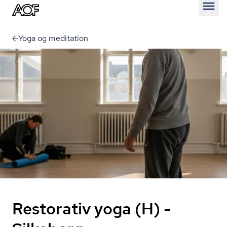
Åben
Yoga og meditation
Restorativ yoga (H) -