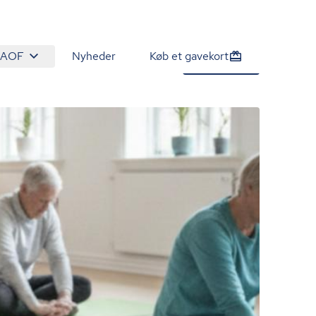
 AOF
Nyheder
Køb et gavekort
725 kr.
Tilmeld nu
/person