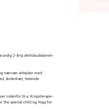
ndig 2-årig del­tids­ud­dan­nel­
 og nærvær arbejder med
­hed, åndedræt, helende
indenfor bl.a. Kro­p­ste­ra­pe­
r the special child og Yoga for