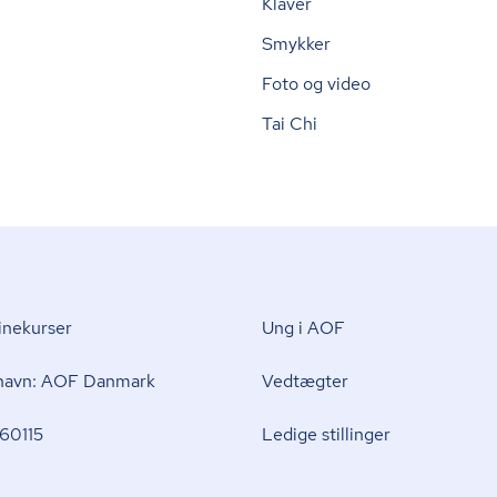
Klaver
Smykker
Foto og video
Tai Chi
nekurser
Ung i AOF
 navn: AOF Danmark
Vedtægter
60115
Ledige stillinger