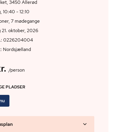
biblioteket, 3450 Allerød
 10:40 - 12:10
ioner, 7 mødegange
21. oktober, 2026
r.: 0226204004
: Nordsjælland
r.
/person
IGE PLADSER
 nu
usplan