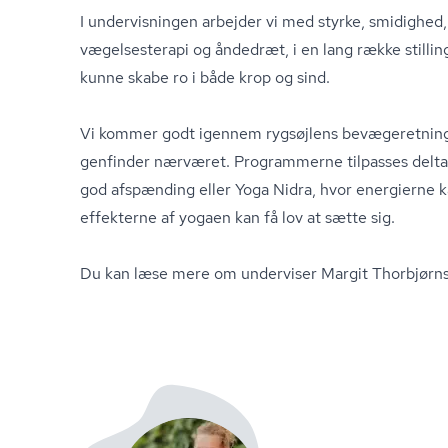
I undervisningen arbejder vi med styrke, smidighed, b
væ­gel­ses­te­ra­pi og åndedræt, i en lang række stilli
kunne skabe ro i både krop og sind.
Vi kommer godt igennem rygsøjlens be­væ­ge­ret­nin­
genfinder nærværet. Programmerne tilpasses deltag
god afspænding eller Yoga Nidra, hvor energierne k
effekterne af yogaen kan få lov at sætte sig.
Du kan læse mere om underviser Margit Thorbjørn