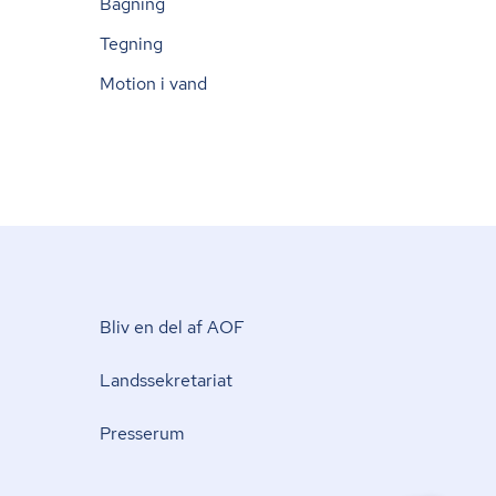
Bagning
Tegning
Motion i vand
Bliv en del af AOF
Lands­se­kre­ta­ri­at
Presserum