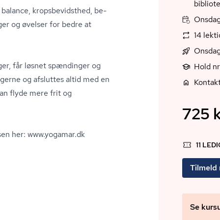
alance, kro­ps­be­vidst­hed, be­
Onsdag,
nger og øvelser for bedre at
14 lekt
Onsdag 
ger, får løsnet spændinger og
Hold n
erne og afsluttes altid med en
Kontakt
an flyde mere frit og
725 k
sen her: www.yogamar.dk
11 LED
Tilmeld
Se kurs