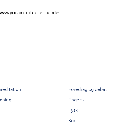
www.yogamar.dk eller hendes
meditation
Foredrag og debat
æning
Engelsk
Tysk
Kor