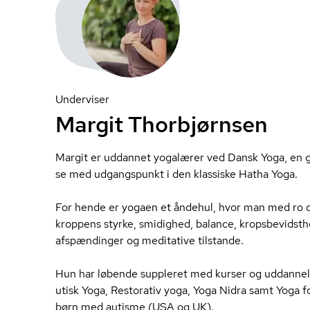
Underviser
Margit Thorbjørnsen
Margit er uddannet yogalærer ved Dansk Yoga, en gru
se med udgangspunkt i den klassiske Hatha Yoga.
For hende er yogaen et åndehul, hvor man med ro
kroppens styrke, smidighed, balance, kro­ps­be­vidst
afspændinger og meditative tilstande.
Hun har løbende suppleret med kurser og uddannelser 
u­tisk Yoga, Restorativ yoga, Yoga Nidra samt Yoga fo
børn med autisme (USA og UK).