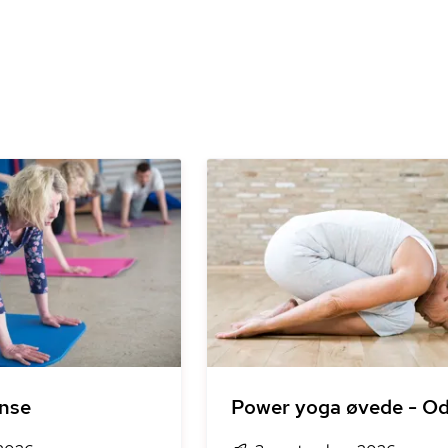
nse
Power yoga øvede - O