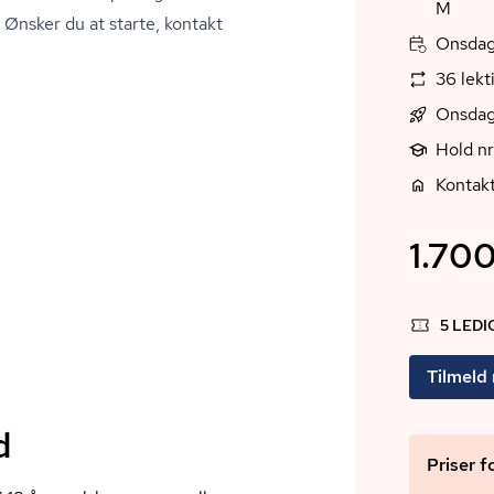
M
arte, kontakt
Onsdag,
36 lekt
Onsdag
Hold n
Kontak
1.700
5 LED
Tilmeld
d
Priser f