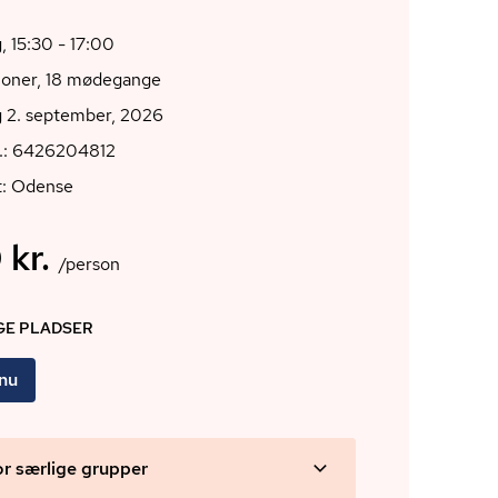
 15:30 - 17:00
ioner, 18 mødegange
 2. september, 2026
r.: 6426204812
t: Odense
 kr.
/person
IGE PLADSER
 nu
or særlige grupper