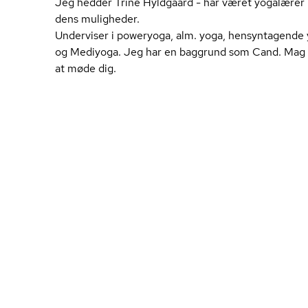
Jeg hedder Trine Hyldgaard - har været yogalærer i 
dens muligheder.
Underviser i poweryoga, alm. yoga, hensyntagende 
og Mediyoga. Jeg har en baggrund som Cand. Mag o
at møde dig.