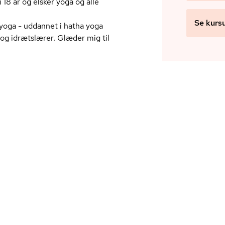
18 år og elsker yoga og alle
Se kurs
yoga - uddannet i hatha yoga
g idrætslærer. Glæder mig til