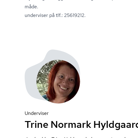
måde. Ønsker du at st
underviser på tlf.: 25619212.
Underviser
Trine Normark Hyldgaar