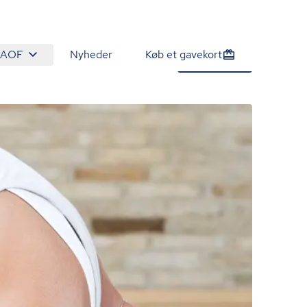
 AOF
Nyheder
Køb et gavekort
1.700 kr.
Tilmeld nu
/person