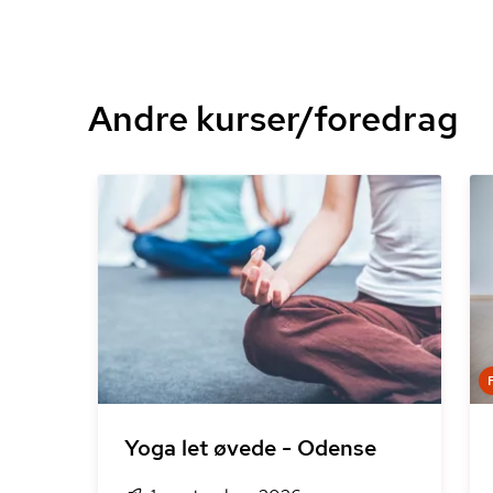
Andre kurser/foredrag
Yoga let øvede - Odense