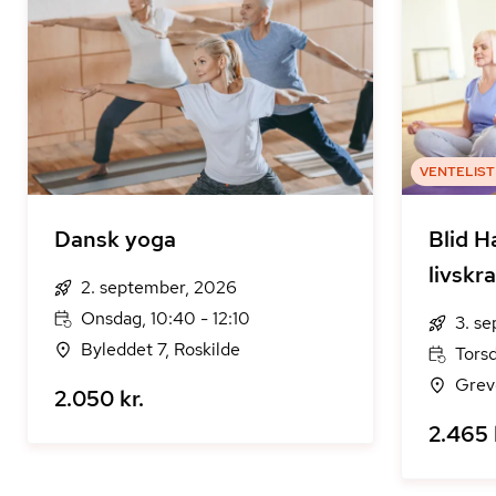
VENTELIST
Dansk yoga
Blid H
livskr
2. september, 2026
Onsdag, 10:40 - 12:10
3. s
Byleddet 7, Roskilde
Torsd
Grev
2.050 kr.
2.465 