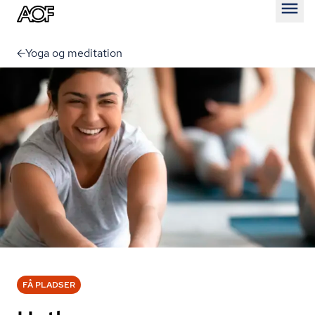
Åben
Yoga og meditation
FÅ PLADSER