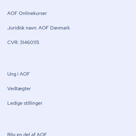
AOF Onlinekurser
Juridisk navn: AOF Danmark
CVR: 31460115
Ung i AOF
Vedtægter
Ledige stillinger
Bliv en del af AOF