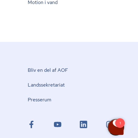
Motion i vand
Bliv en del af AOF
Lands­se­kre­ta­ri­at
Presserum
facebook.com
youtube.com
linkedin.com
instagram.com