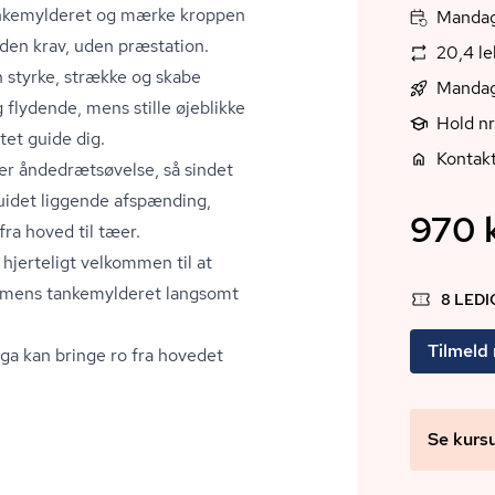
 tankemylderet og mærke kroppen
Mandag,
uden krav, uden præstation.
20,4 le
styrke, strække og skabe
Mandag
 flydende, mens stille øjeblikke
Hold n
tet guide dig.
Kontak
 ån­de­drætsø­vel­se, så sindet
 guidet liggende afspænding,
970 k
fra hoved til tæer.
u hjerteligt velkommen til at
e, mens tankemylderet langsomt
8 LED
Tilmeld
ga kan bringe ro fra hovedet
Se kurs