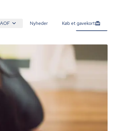
 AOF
Nyheder
Køb et gavekort
970 kr.
Tilmeld nu
/person