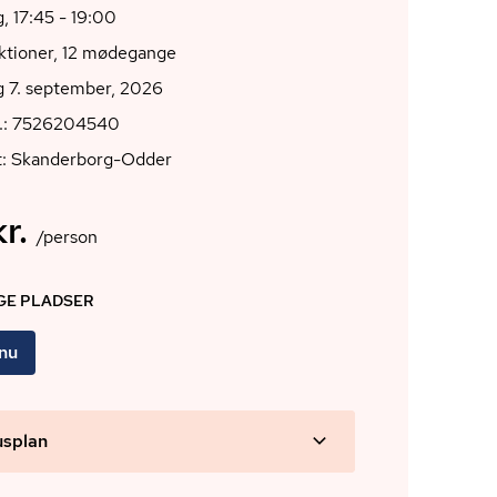
 17:45 - 19:00
ktioner, 12 mødegange
 7. september, 2026
r.: 7526204540
t: Skanderborg-Odder
r.
/person
IGE PLADSER
 nu
usplan