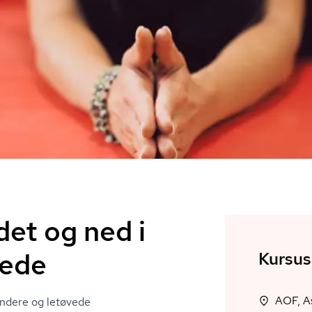
det og ned i
vede
Kursus
yndere og letøvede