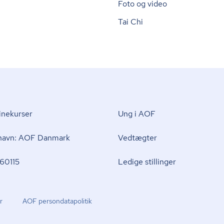
Foto og video
Tai Chi
nekurser
Ung i AOF
 navn: AOF Danmark
Vedtægter
60115
Ledige stillinger
r
AOF per­son­da­ta­po­li­tik