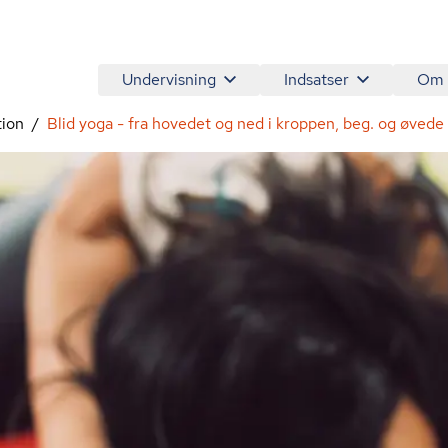
Undervisning
Indsatser
Om
tion
Blid yoga - fra hovedet og ned i kroppen, beg. og øvede