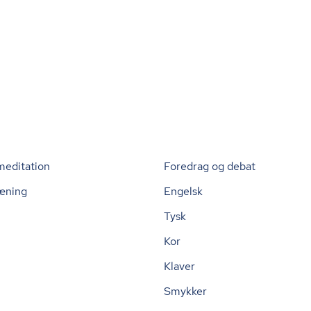
meditation
Foredrag og debat
æning
Engelsk
Tysk
Kor
Klaver
Smykker