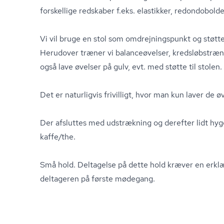
forskellige redskaber f.eks. elastikker, redondobold
Vi vil bruge en stol som om­drej­nings­punkt og støtt
Herudover træner vi balanceøvelser, kredsløb­stræ­ni
også lave øvelser på gulv, evt. med støtte til stolen.
Det er naturligvis frivilligt, hvor man kun laver de
Der afsluttes med udstrækning og derefter lidt hy
kaffe/the.
Små hold. Deltagelse på dette hold kræver en erklæ
deltageren på første mødegang.