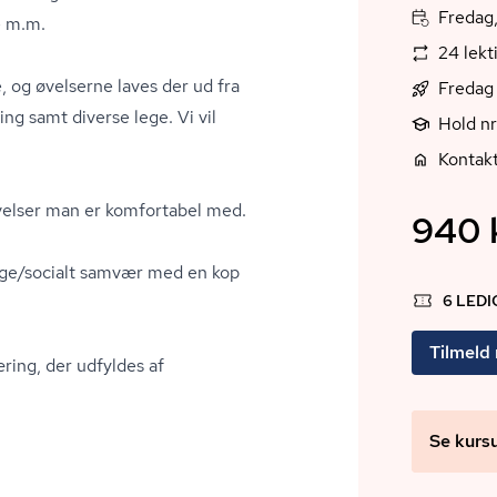
Fredag,
e m.m.
24 lekt
e, og øvelserne laves der ud fra
Fredag 
ng samt diverse lege. Vi vil
Hold n
Kontakt
 øvelser man er komfortabel med.
940 k
gge/socialt samvær med en kop
6 LED
Tilmeld
ring, der udfyldes af
Se kurs