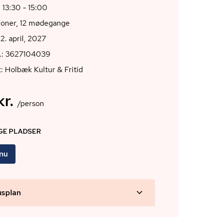
 13:30 - 15:00
ioner, 12 mødegange
2. april, 2027
r.: 3627104039
: Holbæk Kultur & Fritid
r.
/person
IGE PLADSER
 nu
usplan