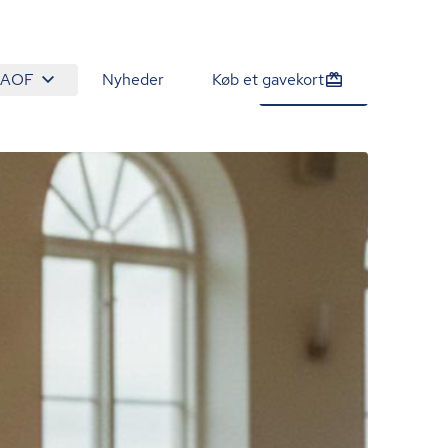
 AOF
Nyheder
Køb et gavekort
940 kr.
Tilmeld nu
/person