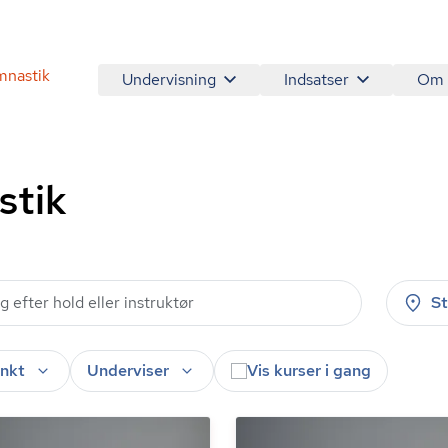
mnastik
Undervisning
Indsatser
Om
stik
S
nkt
Underviser
Vis kurser i gang