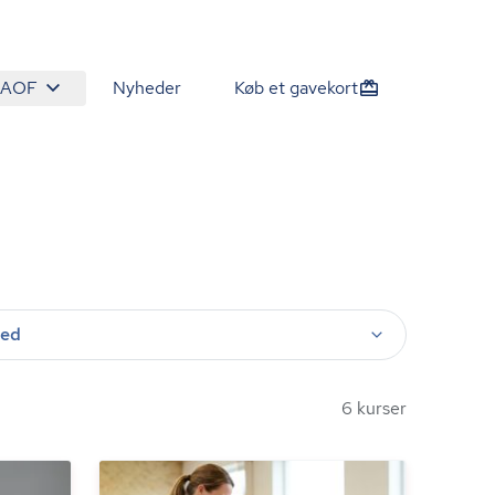
 AOF
Nyheder
Køb et gavekort
ted
6 kurser