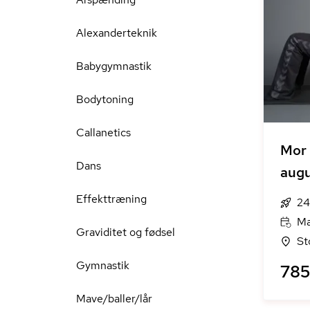
Alexanderteknik
Babygymnastik
Bodytoning
Callanetics
Mor 
Dans
aug
Effekttræning
24
Ma
Graviditet og fødsel
St
Gymnastik
785 
Mave/baller/lår