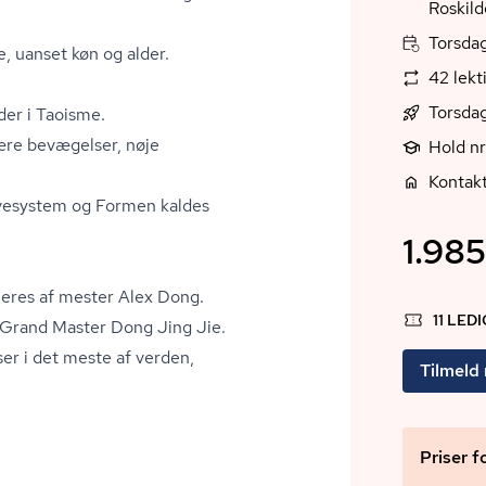
Roskild
Torsdag
lle, uanset køn og alder.
42 lekt
Torsda
er i Taoisme.
ære bevægelser, nøje
Hold n
Kontakt
rvesystem og Formen kaldes
1.985
neres af mester Alex Dong.
11 LED
ra Grand Master Dong Jing Jie.
er i det meste af verden,
Tilmeld
Priser f