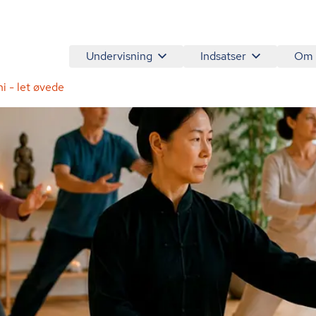
Undervisning
Indsatser
Om
hi - let øvede