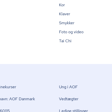
Kor
Klaver
Smykker
Foto og video
Tai Chi
nekurser
Ung i AOF
 navn: AOF Danmark
Vedtægter
60115
Ledige stillinger