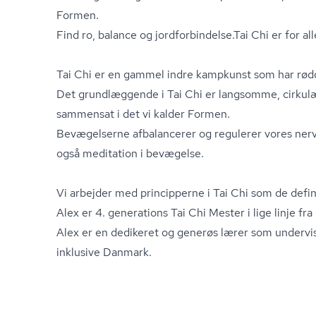
Formen.
Find ro, balance og jord­for­bin­del­se.Tai Chi er for a
Tai Chi er en gammel indre kampkunst som har rødd
Det grundlæggende i Tai Chi er langsomme, cirkul
sammensat i det vi kalder Formen.
Bevægelserne afbalancerer og regulerer vores ne
også meditation i bevægelse.
Vi arbejder med principperne i Tai Chi som de defi
Alex er 4. generations Tai Chi Mester i lige linje f
Alex er en dedikeret og generøs lærer som undervis
inklusive Danmark.