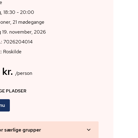
e
, 18:30 - 20:00
ioner, 21 mødegange
g 19. november, 2026
r.: 7026204014
: Roskilde
 kr.
/person
IGE PLADSER
 nu
or særlige grupper