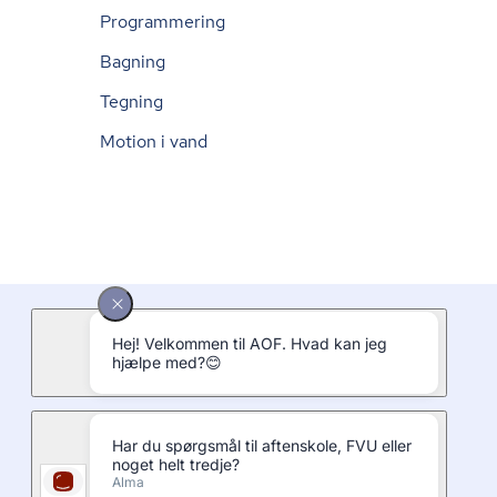
Programmering
Bagning
Tegning
Motion i vand
Bliv en del af AOF
Lands­se­kre­ta­ri­at
Presserum