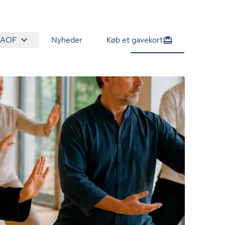
 AOF
Nyheder
Køb et gavekort
1.985 kr.
Tilmeld nu
/person