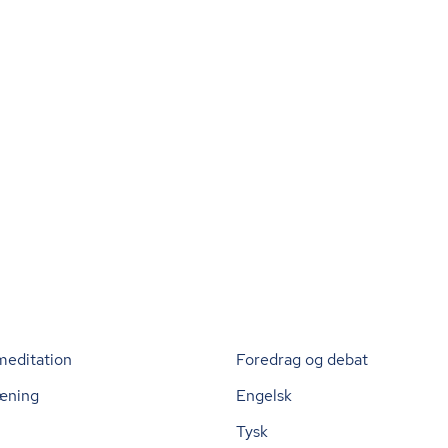
meditation
Foredrag og debat
æning
Engelsk
Tysk