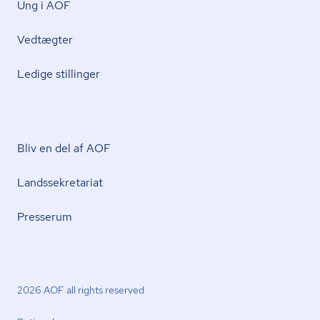
Ung i AOF
Vedtægter
Ledige stillinger
Bliv en del af AOF
Lands­se­kre­ta­ri­at
Presserum
2026 AOF all rights reserved