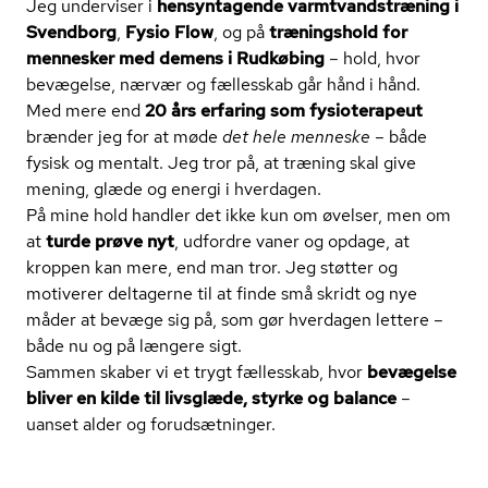
Jeg underviser i
hensyntagende varmtvand­stræ­ning i
Svendborg
,
Fysio Flow
, og på
træningshold for
mennesker med demens i Rudkøbing
– hold, hvor
bevægelse, nærvær og fællesskab går hånd i hånd.
Med mere end
20 års erfaring som fysioterapeut
brænder jeg for at møde
det hele menneske
– både
fysisk og mentalt. Jeg tror på, at træning skal give
mening, glæde og energi i hverdagen.
På mine hold handler det ikke kun om øvelser, men om
at
turde prøve nyt
, udfordre vaner og opdage, at
kroppen kan mere, end man tror. Jeg støtter og
motiverer deltagerne til at finde små skridt og nye
måder at bevæge sig på, som gør hverdagen lettere –
både nu og på længere sigt.
Sammen skaber vi et trygt fællesskab, hvor
bevægelse
bliver en kilde til livsglæde, styrke og balance
–
uanset alder og forudsætninger.