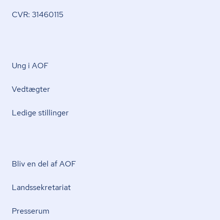
CVR: 31460115
Ung i AOF
Vedtægter
Ledige stillinger
Bliv en del af AOF
Lands­se­kre­ta­ri­at
Presserum