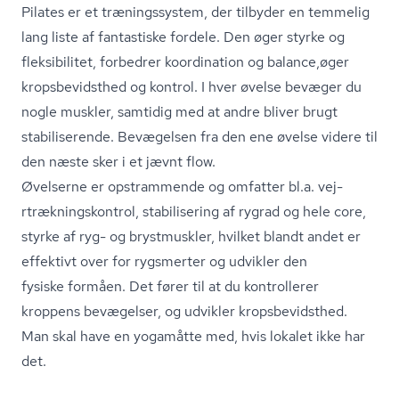
Pilates er et træningssystem, der tilbyder en temmelig
lang liste af fantastiske fordele. Den øger styrke og
fleksibilitet, forbedrer koordination og balance,øger
kro­ps­be­vidst­hed og kontrol. I hver øvelse bevæger du
nogle muskler, samtidig med at andre bliver brugt
stabiliserende. Bevægelsen fra den ene øvelse videre til
den næste sker i et jævnt flow.
Øvelserne er opstrammende og omfatter bl.a. vej­
rtræk­nings­kon­trol, stabilisering af rygrad og hele core,
styrke af ryg- og brystmuskler, hvilket blandt andet er
effektivt over for rygsmerter og udvikler den
fysiske formåen. Det fører til at du kontrollerer
kroppens bevægelser, og udvikler kro­ps­be­vidst­hed.
Man skal have en yogamåtte med, hvis lokalet ikke har
det.