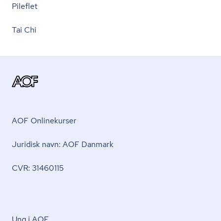
Pileflet
Tai Chi
AOF Onlinekurser
Juridisk navn: AOF Danmark
CVR: 31460115
Ung i AOF