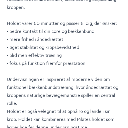
kroppen.
Holdet varer 60 minutter og passer til dig, der ønsker:
• bedre kontakt til din core og bækkenbund
• mere frihed i åndedrættet
• øget stabilitet og kro­ps­be­vidst­hed
• blid men effektiv træning
• fokus på funktion fremfor præstation
Undervisningen er inspireret af moderne viden om
funktionel bæk­ken­bund­stræ­ning, hvor åndedrættet og
kroppens naturlige bevægemønstre spiller en central
rolle.
Holdet er også velegnet til at opnå ro og lande i sin
krop. Holdet kan kombineres med Pilates holdet som
ligger lige før denne un­der­vis­nings­ti­me.