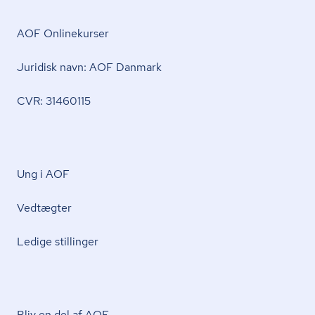
AOF Onlinekurser
Juridisk navn: AOF Danmark
CVR: 31460115
Ung i AOF
Vedtægter
Ledige stillinger
Bliv en del af AOF