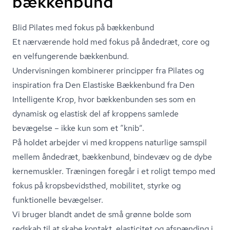
bækkenbund
Blid Pilates med fokus på bækkenbund
Et nærværende hold med fokus på åndedræt, core og
en velfungerende bækkenbund.
Undervisningen kombinerer principper fra Pilates og
inspiration fra Den Elastiske Bækkenbund fra Den
Intelligente Krop, hvor bækkenbunden ses som en
dynamisk og elastisk del af kroppens samlede
bevægelse – ikke kun som et “knib”.
På holdet arbejder vi med kroppens naturlige samspil
mellem åndedræt, bækkenbund, bindevæv og de dybe
kernemuskler. Træningen foregår i et roligt tempo med
fokus på kro­ps­be­vidst­hed, mobilitet, styrke og
funktionelle bevægelser.
Vi bruger blandt andet de små grønne bolde som
redskab til at skabe kontakt, elasticitet og afspænding i