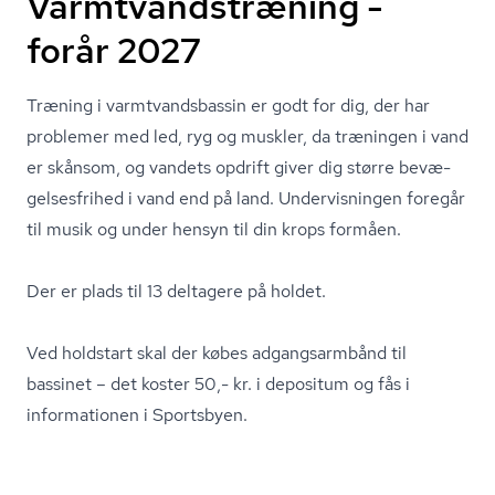
Varmtvandstræning -
forår 2027
Træning i varmtvands­bas­sin er godt for dig, der har
problemer med led, ryg og muskler, da træningen i vand
er skånsom, og vandets opdrift giver dig større be­væ­
gel­ses­fri­hed i vand end på land. Undervisningen foregår
til musik og under hensyn til din krops formåen.
Der er plads til 13 deltagere på holdet.
Ved holdstart skal der købes adgangsarmbånd til
bassinet – det koster 50,- kr. i depositum og fås i
informationen i Sportsbyen.