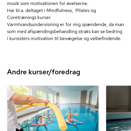
musik som motivationen for øvelserne.
Har bl.a. deltaget i Mindfulness, Pilates og
Coretrænings kurser.
Varmtvands­un­der­vis­ning er for mig spændende, da man
som med af­spæn­dings­be­hand­ling straks kan se bedring
i kursisters motivation til bevægelse og velbefindende.
Andre kurser/foredrag