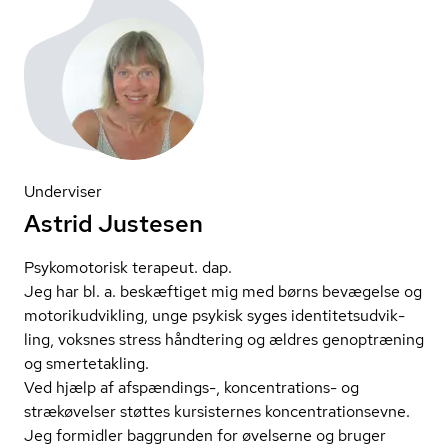
Underviser
Astrid Justesen
Psykomotorisk terapeut. dap.
Jeg har bl. a. beskæftiget mig med børns bevægelse og
mo­to­ri­k­ud­vik­ling, unge psykisk syges iden­ti­tets­ud­vik­
ling, voksnes stress håndtering og ældres genoptræning
og smertetakling.
Ved hjælp af afspændings-, koncentrations- og
strækøvelser støttes kursisternes kon­cen­tra­tions­ev­ne.
Jeg formidler baggrunden for øvelserne og bruger