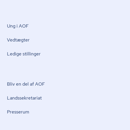
Ung i AOF
Vedtægter
Ledige stillinger
Bliv en del af AOF
Lands­se­kre­ta­ri­at
Presserum