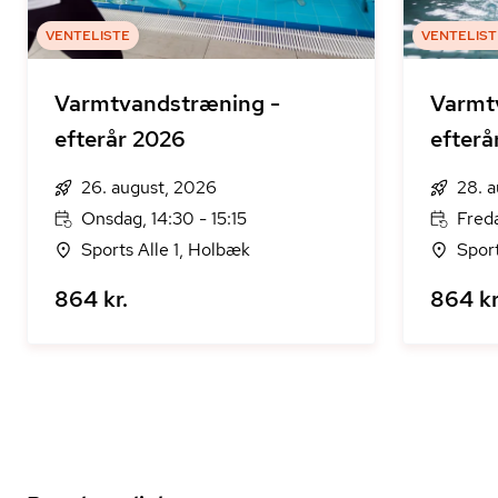
VENTELISTE
VENTELIST
Varmtvandstræning -
Varmt
efterår 2026
efterå
26. august, 2026
28. 
Onsdag, 14:30 - 15:15
Fred
Sports Alle 1, Holbæk
Sport
864 kr.
864 kr