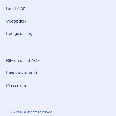
Ung i AOF
Vedtægter
Ledige stillinger
Bliv en del af AOF
Lands­se­kre­ta­ri­at
Presserum
2026 AOF all rights reserved