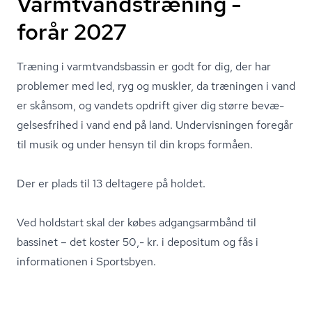
Varmtvandstræning -
forår 2027
Træning i varmtvands­bas­sin er godt for dig, der har
problemer med led, ryg og muskler, da træningen i vand
er skånsom, og vandets opdrift giver dig større be­væ­
gel­ses­fri­hed i vand end på land. Undervisningen foregår
til musik og under hensyn til din krops formåen.
Der er plads til 13 deltagere på holdet.
Ved holdstart skal der købes adgangsarmbånd til
bassinet – det koster 50,- kr. i depositum og fås i
informationen i Sportsbyen.