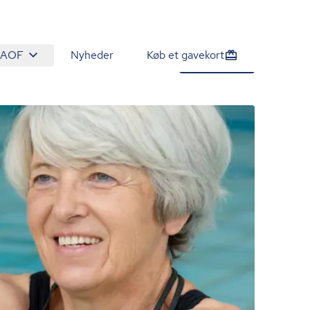
 AOF
Nyheder
Køb et gavekort
1.296 kr.
Tilmeld nu
/person