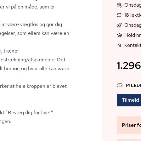
Onsdag
er vi på en måde, som er
18 lekt
f at være vægtløs og gør dig
Onsdag
vægelser, som ellers kan være en
Hold n
Kontakt
e, træner
 udstrækning/afspænding. Det
1.296
t humør, og hvor alle kan være
14 LED
ker at hele kroppen er blevet
Tilmeld
ekt ”Bevæg dig for livet”.
ingen.
Priser f