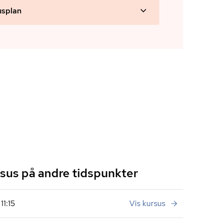
usplan
us på andre tidspunkter
11:15
Vis kursus