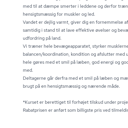
med til at dæmpe smerter i leddene og derfor træn
hensigtsmæssig for muskler og led.
Vandet er dejlig varmt, giver dig en fornemmelse a
samtidig i stand til at lave effektive øvelser og be
udfordring på land.
Vi træner hele be­væ­ge­ap­pa­ra­tet, styrker musklern
balancen/koordination, kondition og afslutter med
hele gøres med et smil på læben, god energi og god
med.
Deltagerne går derfra med et smil på læben og mær
brugt på en hensigtsmæssig og nærende måde.
*Kurset er berettiget til forhøjet tilskud under proj
Rabatprisen er anført som billigste pris ved tilmeld