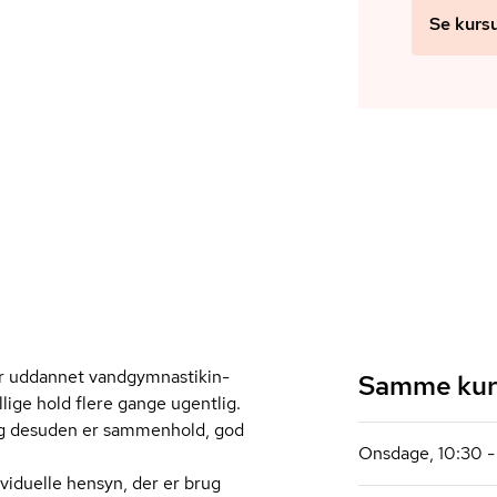
Se kurs
r uddannet vand­gym­na­stikin­
Samme kurs
llige hold flere gange ugentlig.
 og desuden er sammenhold, god
Onsdage, 10:30 - 
dividuelle hensyn, der er brug