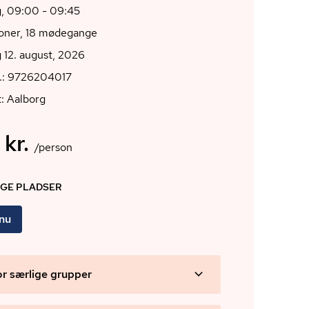
, 09:00 - 09:45
ioner, 18 mødegange
 12. august, 2026
r.: 9726204017
: Aalborg
 kr.
/person
IGE PLADSER
 nu
or særlige grupper