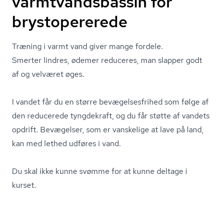
varmtvandsbassin for
brystopererede
Træning i varmt vand giver mange fordele.
Smerter lindres, ødemer reduceres, man slapper godt
af og velværet øges.
I vandet får du en større be­væ­gel­ses­fri­hed som følge af
den reducerede tyngdekraft, og du får støtte af vandets
opdrift. Bevægelser, som er vanskelige at lave på land,
kan med lethed udføres i vand.
Du skal ikke kunne svømme for at kunne deltage i
kurset.