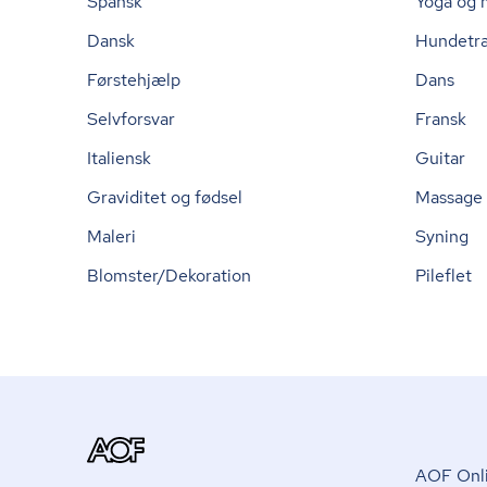
Spansk
Yoga og 
Dansk
Hundetr
Førstehjælp
Dans
Selvforsvar
Fransk
Italiensk
Guitar
Graviditet og fødsel
Massage
Maleri
Syning
Blomster/Dekoration
Pileflet
AOF Onli