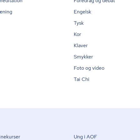
meditation
Foredrag og debat
æning
Engelsk
Tysk
Kor
Klaver
Smykker
Foto og video
Tai Chi
nekurser
Ung i AOF