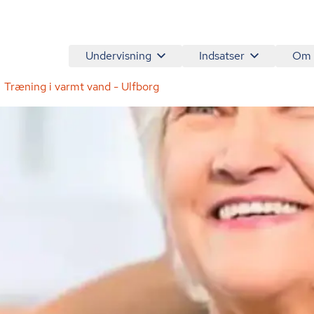
Undervisning
Indsatser
Om
Træning i varmt vand - Ulfborg