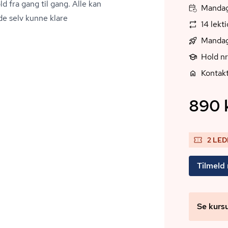
d fra gang til gang. Alle kan
Mandag,
de selv kunne klare
14 lekt
Mandag
Hold n
Kontakt
890 k
2 LED
Tilmeld
Se kurs