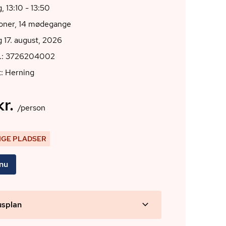
 13:10 - 13:50
ioner, 14 mødegange
 17. august, 2026
r.: 3726204002
: Herning
r.
/person
IGE PLADSER
 nu
usplan