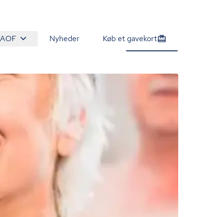
 AOF
Nyheder
Køb et gavekort
890 kr.
Tilmeld nu
/person