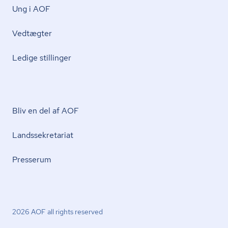
Ung i AOF
Vedtægter
Ledige stillinger
Bliv en del af AOF
Lands­se­kre­ta­ri­at
Presserum
2026 AOF all rights reserved