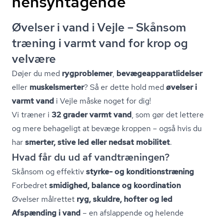
hensyntagende
Øvelser i vand i Vejle – Skånsom
træning i varmt vand for krop og
velvære
Døjer du med
rygproblemer
,
be­væ­ge­ap­pa­rat­li­del­ser
eller
muskelsmerter
? Så er dette hold med
øvelser i
varmt vand
i Vejle måske noget for dig!
Vi træner i
32 grader varmt vand
, som gør det lettere
og mere behageligt at bevæge kroppen – også hvis du
har
smerter, stive led eller nedsat mobilitet
.
Hvad får du ud af vandtræningen?
Skånsom og effektiv
styrke- og kon­di­tions­træ­ning
Forbedret
smidighed, balance og koordination
Øvelser målrettet
ryg, skuldre, hofter og led
Afspænding i vand
– en afslappende og helende