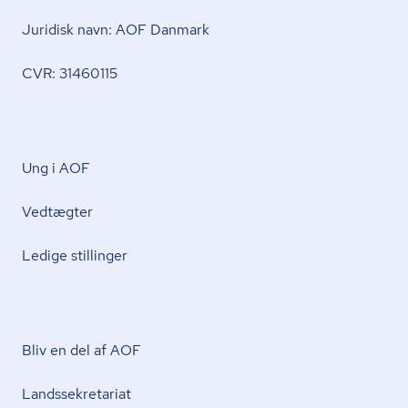
Juridisk navn: AOF Danmark
CVR: 31460115
Ung i AOF
Vedtægter
Ledige stillinger
Bliv en del af AOF
Lands­se­kre­ta­ri­at