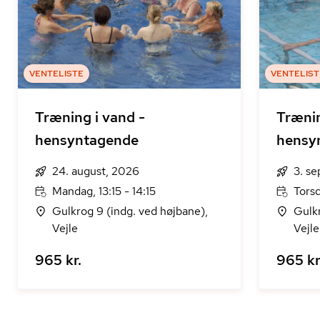
VENTELISTE
VENTELIST
Træning i vand -
Trænin
hensyntagende
hensy
24. august, 2026
3. s
Mandag, 13:15 - 14:15
Torsd
Gulkrog 9 (indg. ved højbane),
Gulkr
Vejle
Vejle
965 kr.
965 kr