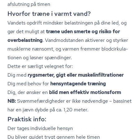
afslutning på timen
Hvorfor træne i varmt vand?
Vandets opdrift mindsker belastningen på dine led, og
gør det muligt at
træne uden smerte og risiko for
overbelastning
. Vandmodstanden aktiverer og styrker
musklerne nænsomt, og varmen fremmer blodcir­ku­la­
tio­nen og løsner spændinger.
Dette er særligt velegnet for:
Dig med
rygsmerter, gigt eller mu­ske­l­in­fil­tra­tio­ner
Dig med behov for
hensyntagende træning
Dig, der ønsker en
blid men effektiv motionsform
NB:
Svøm­me­fær­dig­he­der er ikke nødvendige – bassinet
har en jævn dybde på ca. 1,20 meter.
Praktisk info:
Der tages individuelle hensyn
Du bliver guidet trygt gennem hele timen