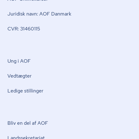
Juridisk navn: AOF Danmark
CVR: 31460115
Ung i AOF
Vedtægter
Ledige stillinger
Bliv en del af AOF
Lands­se­kre­ta­ri­at