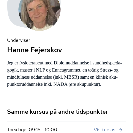
Underviser
Hanne Fejerskov
Jeg er fysioterapeut med Diplom­ud­dan­nel­se i sund­heds­pæ­da­
go­gik, master i NLP og Enneagrammet, en toårig Stress- og
mindfulness uddannelse (inkl. MBSR) samt en klinisk aku­
punk­tør­ud­dan­nel­se inkl. NADA (øre akupunktur).
Samme kursus på andre tidspunkter
Torsdage, 09:15 - 10:00
Vis kursus