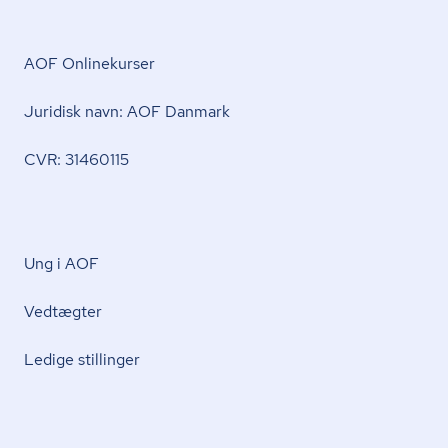
AOF Onlinekurser
Juridisk navn: AOF Danmark
CVR: 31460115
Ung i AOF
Vedtægter
Ledige stillinger