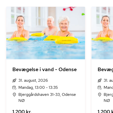
Bevægelse i vand - Odense
Bevæg
31. august, 2026
31. a
Mandag, 13:00 - 13:35
Manda
Bjerggårdshaven 31-33, Odense
Bjer
NØ
NØ
1.200 kr.
1.200 k