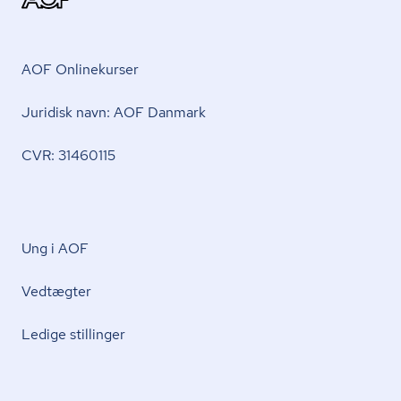
AOF Onlinekurser
Juridisk navn: AOF Danmark
CVR: 31460115
Ung i AOF
Vedtægter
Ledige stillinger