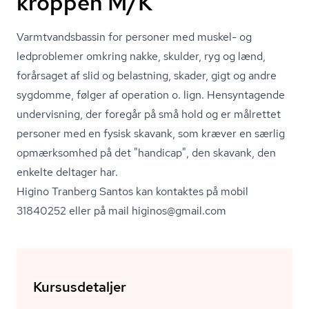
kroppen M/K
Varmtvands­bas­sin for personer med muskel- og
ledproblemer omkring nakke, skulder, ryg og lænd,
forårsaget af slid og belastning, skader, gigt og andre
sygdomme, følger af operation o. lign. Hensyntagende
undervisning, der foregår på små hold og er målrettet
personer med en fysisk skavank, som kræver en særlig
opmærksomhed på det "handicap", den skavank, den
enkelte deltager har.
Higino Tranberg Santos kan kontaktes på mobil
31840252 eller på mail higinos@gmail.com
Kursusdetaljer