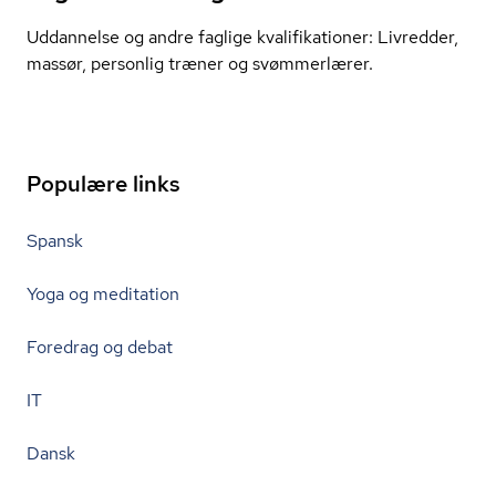
Uddannelse og andre faglige kva­li­fi­ka­tio­ner: Livredder,
massør, personlig træner og svømmerlærer.
Populære links
Spansk
Yoga og meditation
Foredrag og debat
IT
Dansk