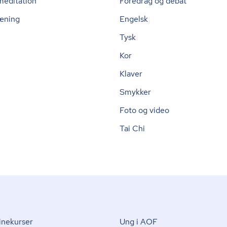
meditation
Foredrag og debat
æning
Engelsk
Tysk
Kor
Klaver
Smykker
Foto og video
Tai Chi
nekurser
Ung i AOF