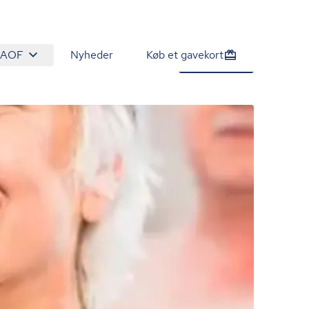
 AOF
Nyheder
Køb et gavekort
920 kr.
Tilmeld nu
/person