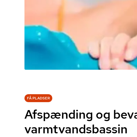
FÅ PLADSER
Afspænding og bevæ
varmtvandsbassin