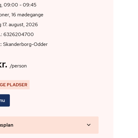
, 09:00 - 09:45
ioner, 16 mødegange
 17. august, 2026
r.: 6326204700
t: Skanderborg-Odder
r.
/person
IGE PLADSER
 nu
usplan