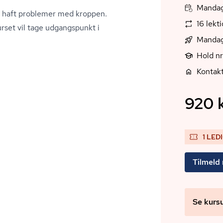
Mandag
har haft problemer med kroppen.
16 lekt
rset vil tage udgangspunkt i
Mandag
Hold n
Kontak
920 k
1 LED
Tilmeld
Se kurs